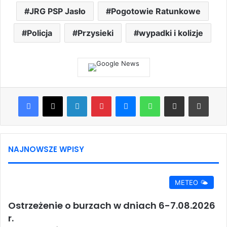
JRG PSP Jasło
Pogotowie Ratunkowe
Policja
Przysieki
wypadki i kolizje
Facebook
X
LinkedIn
Pinterest
Messenger
WhatsApp
Share via Email
Print
NAJNOWSZE WPISY
METEO 🌤️
Ostrzeżenie o burzach w dniach 6-7.08.2026
r.