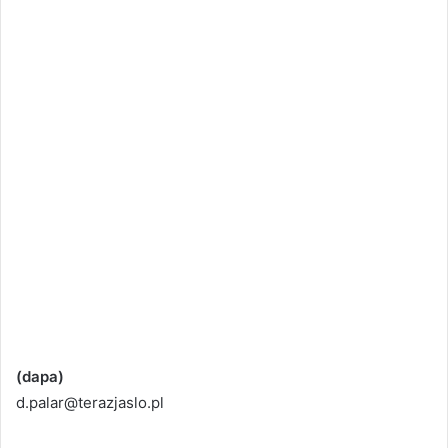
(dapa)
d.palar@terazjaslo.pl