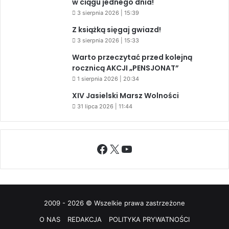
w ciągu jednego dnia!
3 sierpnia 2026 | 15:39
Z książką sięgaj gwiazd!
3 sierpnia 2026 | 15:33
Warto przeczytać przed kolejną
rocznicą AKCJI „PENSJONAT”
1 sierpnia 2026 | 20:34
XIV Jasielski Marsz Wolności
31 lipca 2026 | 11:44
Facebook
X
YouTube
2009 - 2026 © Wszelkie prawa zastrzeżone
O NAS
REDAKCJA
POLITYKA PRYWATNOŚCI