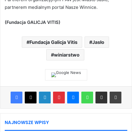
partnerem medialnym portal Nasze Winnice.
(Fundacja GALICJA VITIS)
Fundacja Galicja Vitis
Jasło
winiarstwo
Facebook
X
LinkedIn
Pinterest
Messenger
WhatsApp
Share via Email
Print
NAJNOWSZE WPISY