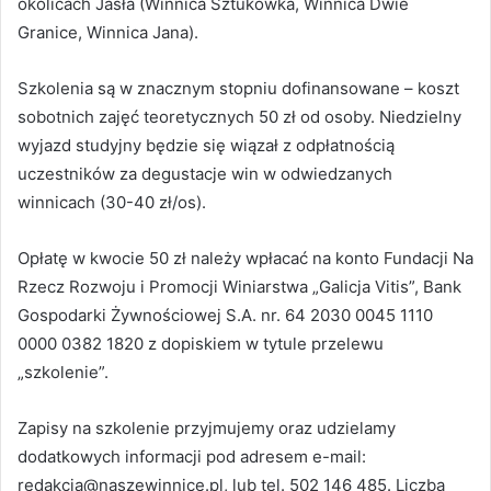
okolicach Jasła (Winnica Sztukówka, Winnica Dwie
Granice, Winnica Jana).
Szkolenia są w znacznym stopniu dofinansowane – koszt
sobotnich zajęć teoretycznych 50 zł od osoby. Niedzielny
wyjazd studyjny będzie się wiązał z odpłatnością
uczestników za degustacje win w odwiedzanych
winnicach (30-40 zł/os).
Opłatę w kwocie 50 zł należy wpłacać na konto Fundacji Na
Rzecz Rozwoju i Promocji Winiarstwa „Galicja Vitis”, Bank
Gospodarki Żywnościowej S.A. nr. 64 2030 0045 1110
0000 0382 1820 z dopiskiem w tytule przelewu
„szkolenie”.
Zapisy na szkolenie przyjmujemy oraz udzielamy
dodatkowych informacji pod adresem e-mail:
redakcja@naszewinnice.pl, lub tel. 502 146 485. Liczba