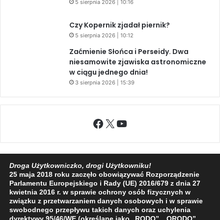
5 sierpnia 2026 | 10:16
Czy Kopernik zjadał piernik?
5 sierpnia 2026 | 10:12
Zaćmienie Słońca i Perseidy. Dwa
niesamowite zjawiska astronomiczne
w ciągu jednego dnia!
3 sierpnia 2026 | 15:39
Facebook
X
YouTube
Droga Użytkowniczko, drogi Użytkowniku!
25 maja 2018 roku zaczęło obowiązywać Rozporządzenie
2009 - 2026 © Wszelkie prawa zastrzeżone
Parlamentu Europejskiego i Rady (UE) 2016/679 z dnia 27
O NAS
REDAKCJA
POLITYKA PRYWATNOŚCI
kwietnia 2016 r. w sprawie ochrony osób fizycznych w
związku z przetwarzaniem danych osobowych i w sprawie
swobodnego przepływu takich danych oraz uchylenia
dyrektywy 95/46/WE (określane jako „RODO”, „ORODO”,