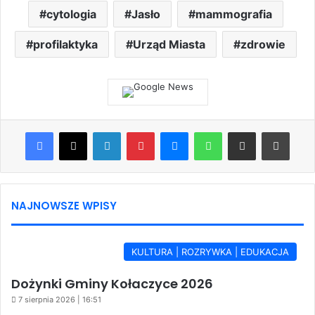
cytologia
Jasło
mammografia
profilaktyka
Urząd Miasta
zdrowie
Facebook
X
LinkedIn
Pinterest
Messenger
WhatsApp
Share via Email
Print
NAJNOWSZE WPISY
KULTURA | ROZRYWKA | EDUKACJA
Dożynki Gminy Kołaczyce 2026
7 sierpnia 2026 | 16:51