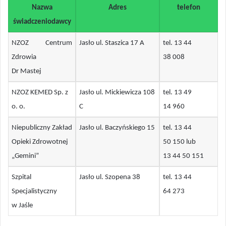
Nazwa
Adres
telefon
świadczeniodawcy
NZOZ Centrum
Jasło ul. Staszica 17 A
tel. 13 44
Zdrowia
38 008
Dr Mastej
NZOZ KEMED Sp. z
Jasło ul. Mickiewicza 108
tel. 13 49
o. o.
C
14 960
Niepubliczny Zakład
Jasło ul. Baczyńskiego 15
tel. 13 44
Opieki Zdrowotnej
50 150 lub
„Gemini”
13 44 50 151
Szpital
Jasło ul. Szopena 38
tel. 13 44
Specjalistyczny
64 273
w Jaśle