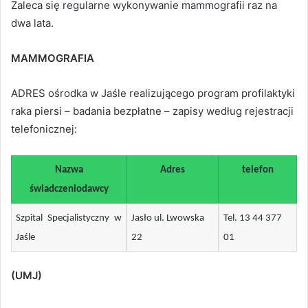
Zaleca się regularne wykonywanie mammografii raz na
dwa lata.
MAMMOGRAFIA
ADRES ośrodka w Jaśle realizującego program profilaktyki
raka piersi – badania bezpłatne – zapisy według rejestracji
telefonicznej:
Nazwa
Adres
telefon
świadczeniodawcy
Szpital Specjalistyczny w
Jasło ul. Lwowska
Tel. 13 44 377
Jaśle
22
01
(UMJ)