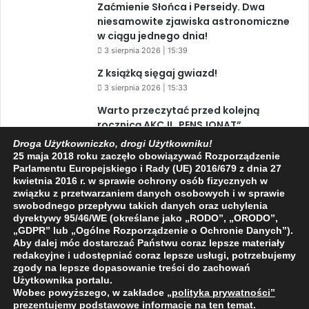
Zaćmienie Słońca i Perseidy. Dwa
niesamowite zjawiska astronomiczne
w ciągu jednego dnia!
3 sierpnia 2026 | 15:39
Z książką sięgaj gwiazd!
3 sierpnia 2026 | 15:33
Warto przeczytać przed kolejną
rocznicą AKCJI „PENSJONAT”
1 sierpnia 2026 | 20:34
Droga Użytkowniczko, drogi Użytkowniku!
25 maja 2018 roku zaczęło obowiązywać Rozporządzenie
Parlamentu Europejskiego i Rady (UE) 2016/679 z dnia 27
kwietnia 2016 r. w sprawie ochrony osób fizycznych w
Facebook
X
YouTube
związku z przetwarzaniem danych osobowych i w sprawie
swobodnego przepływu takich danych oraz uchylenia
dyrektywy 95/46/WE (określane jako „RODO”, „ORODO”,
„GDPR” lub „Ogólne Rozporządzenie o Ochronie Danych”).
Aby dalej móc dostarczać Państwu coraz lepsze materiały
redakcyjne i udostępniać coraz lepsze usługi, potrzebujemy
zgody na lepsze dopasowanie treści do zachowań
2009 - 2026 © Wszelkie prawa zastrzeżone
Użytkownika portalu.
O NAS
REDAKCJA
POLITYKA PRYWATNOŚCI
Wobec powyższego, w zakładce
„polityka prywatności
”
prezentujemy podstawowe informacje na ten temat.