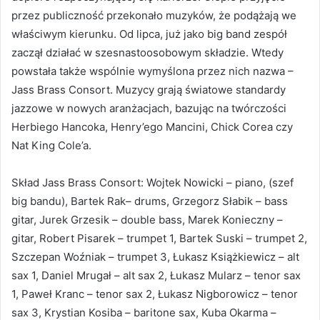
przez publiczność przekonało muzyków, że podążają we
właściwym kierunku. Od lipca, już jako big band zespół
zaczął działać w szesnastoosobowym składzie. Wtedy
powstała także wspólnie wymyślona przez nich nazwa –
Jass Brass Consort. Muzycy grają światowe standardy
jazzowe w nowych aranżacjach, bazując na twórczości
Herbiego Hancoka, Henry’ego Mancini, Chick Corea czy
Nat King Cole’a.
Skład Jass Brass Consort: Wojtek Nowicki – piano, (szef
big bandu), Bartek Rak– drums, Grzegorz Słabik – bass
gitar, Jurek Grzesik – double bass, Marek Konieczny –
gitar, Robert Pisarek – trumpet 1, Bartek Suski – trumpet 2,
Szczepan Woźniak – trumpet 3, Łukasz Książkiewicz – alt
sax 1, Daniel Mrugał – alt sax 2, Łukasz Mularz – tenor sax
1, Paweł Kranc – tenor sax 2, Łukasz Nigborowicz – tenor
sax 3, Krystian Kosiba – baritone sax, Kuba Okarma –