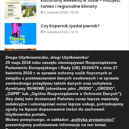
Kulturalny weekend w Jaśle – muzyka,
taniec i regionalne klimaty
5 sierpnia 2026 | 10:16
Czy Kopernik zjadał piernik?
5 sierpnia 2026 | 10:12
Zaćmienie Słońca i Perseidy. Dwa
niesamowite zjawiska astronomiczne
Droga Użytkowniczko, drogi Użytkowniku!
25 maja 2018 roku zaczęło obowiązywać Rozporządzenie
w ciągu jednego dnia!
Parlamentu Europejskiego i Rady (UE) 2016/679 z dnia 27
3 sierpnia 2026 | 15:39
kwietnia 2016 r. w sprawie ochrony osób fizycznych w
związku z przetwarzaniem danych osobowych i w sprawie
swobodnego przepływu takich danych oraz uchylenia
dyrektywy 95/46/WE (określane jako „RODO”, „ORODO”,
Facebook
X
YouTube
„GDPR” lub „Ogólne Rozporządzenie o Ochronie Danych”).
Aby dalej móc dostarczać Państwu coraz lepsze materiały
redakcyjne i udostępniać coraz lepsze usługi, potrzebujemy
zgody na lepsze dopasowanie treści do zachowań
Użytkownika portalu.
Wobec powyższego, w zakładce
„polityka prywatności
”
2009 - 2026 © Wszelkie prawa zastrzeżone
prezentujemy podstawowe informacje na ten temat.