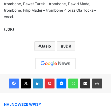
trombone, Paweł Turek – trombone, Dawid Madej –
trombone, Filip Madej – trombone 4 oraz Ola Tocka –
vocal.
(JDK)
Jasło
JDK
Facebook
X
LinkedIn
Pinterest
Messenger
WhatsApp
Share via Email
Print
NAJNOWSZE WPISY