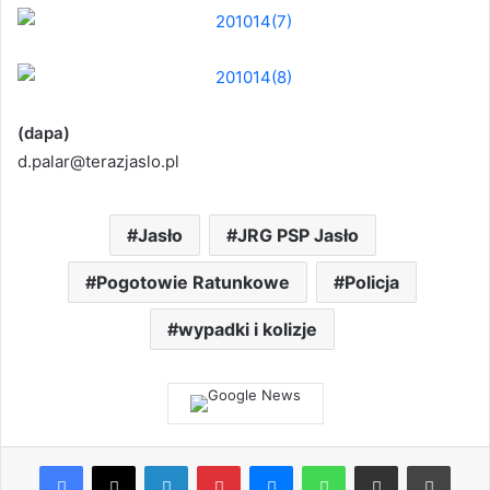
(dapa)
d.palar@terazjaslo.pl
Jasło
JRG PSP Jasło
Pogotowie Ratunkowe
Policja
wypadki i kolizje
Facebook
X
LinkedIn
Pinterest
Messenger
WhatsApp
Share via Email
Print