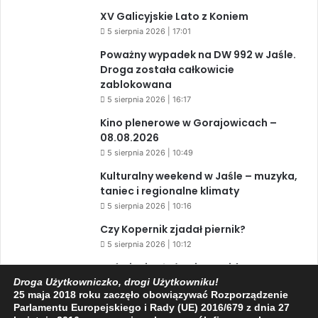
XV Galicyjskie Lato z Koniem
5 sierpnia 2026 | 17:01
Poważny wypadek na DW 992 w Jaśle.
Droga została całkowicie
zablokowana
5 sierpnia 2026 | 16:17
Kino plenerowe w Gorajowicach –
08.08.2026
5 sierpnia 2026 | 10:49
Kulturalny weekend w Jaśle – muzyka,
taniec i regionalne klimaty
5 sierpnia 2026 | 10:16
Czy Kopernik zjadał piernik?
5 sierpnia 2026 | 10:12
Zaćmienie Słońca i Perseidy. Dwa
niesamowite zjawiska astronomiczne
Droga Użytkowniczko, drogi Użytkowniku!
25 maja 2018 roku zaczęło obowiązywać Rozporządzenie
w ciągu jednego dnia!
Parlamentu Europejskiego i Rady (UE) 2016/679 z dnia 27
3 sierpnia 2026 | 15:39