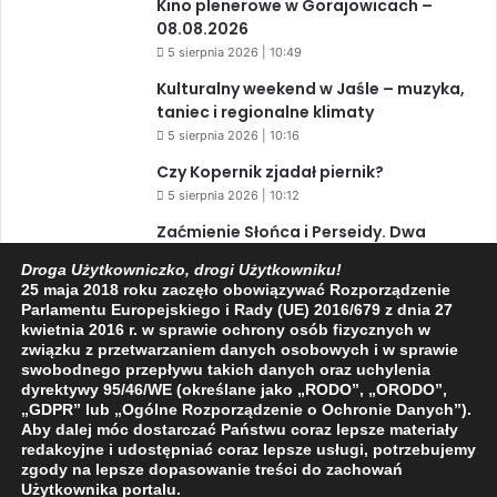
Kino plenerowe w Gorajowicach –
08.08.2026
5 sierpnia 2026 | 10:49
Kulturalny weekend w Jaśle – muzyka,
taniec i regionalne klimaty
5 sierpnia 2026 | 10:16
Czy Kopernik zjadał piernik?
5 sierpnia 2026 | 10:12
Zaćmienie Słońca i Perseidy. Dwa
niesamowite zjawiska astronomiczne
Droga Użytkowniczko, drogi Użytkowniku!
w ciągu jednego dnia!
25 maja 2018 roku zaczęło obowiązywać Rozporządzenie
3 sierpnia 2026 | 15:39
Parlamentu Europejskiego i Rady (UE) 2016/679 z dnia 27
kwietnia 2016 r. w sprawie ochrony osób fizycznych w
związku z przetwarzaniem danych osobowych i w sprawie
swobodnego przepływu takich danych oraz uchylenia
Facebook
X
YouTube
dyrektywy 95/46/WE (określane jako „RODO”, „ORODO”,
„GDPR” lub „Ogólne Rozporządzenie o Ochronie Danych”).
Aby dalej móc dostarczać Państwu coraz lepsze materiały
redakcyjne i udostępniać coraz lepsze usługi, potrzebujemy
zgody na lepsze dopasowanie treści do zachowań
Użytkownika portalu.