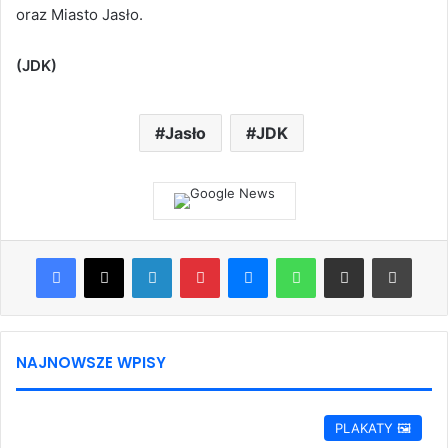
oraz Miasto Jasło.
(JDK)
Jasło
JDK
Facebook
X
LinkedIn
Pinterest
Messenger
WhatsApp
Share via Email
Print
NAJNOWSZE WPISY
PLAKATY 🖼️