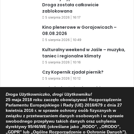
Droga została całkowicie
zablokowana
5 sierpnia 2026 | 16:17
Kino plenerowe w Gorajowicach –
08.08.2026
5 sierpnia 2026 | 10:49
Kulturalny weekend w Jaśle – muzyka,
taniec i regionalne klimaty
5 sierpnia 2026 | 10:16
Czy Kopernik zjadał piernik?
5 sierpnia 2026 | 10:12
Zaćmienie Słońca i Perseidy. Dwa
niesamowite zjawiska astronomiczne
Droga Użytkowniczko, drogi Użytkowniku!
25 maja 2018 roku zaczęło obowiązywać Rozporządzenie
w ciągu jednego dnia!
Parlamentu Europejskiego i Rady (UE) 2016/679 z dnia 27
3 sierpnia 2026 | 15:39
kwietnia 2016 r. w sprawie ochrony osób fizycznych w
związku z przetwarzaniem danych osobowych i w sprawie
swobodnego przepływu takich danych oraz uchylenia
dyrektywy 95/46/WE (określane jako „RODO”, „ORODO”,
Facebook
X
YouTube
„GDPR” lub „Ogólne Rozporządzenie o Ochronie Danych”).