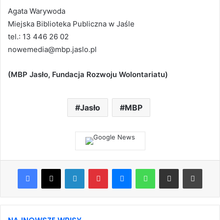
Agata Warywoda
Miejska Biblioteka Publiczna w Jaśle
tel.: 13 446 26 02
nowemedia@mbp.jaslo.pl
(MBP Jasło, Fundacja Rozwoju Wolontariatu)
Jasło
MBP
Facebook
X
LinkedIn
Pinterest
Messenger
WhatsApp
Share via Email
Print