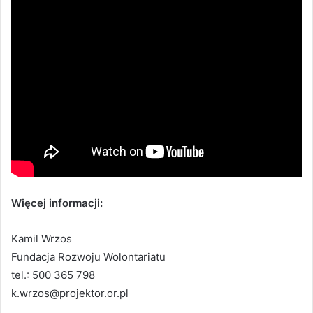
Więcej informacji:
Kamil Wrzos
Fundacja Rozwoju Wolontariatu
tel.: 500 365 798
k.wrzos@projektor.or.pl