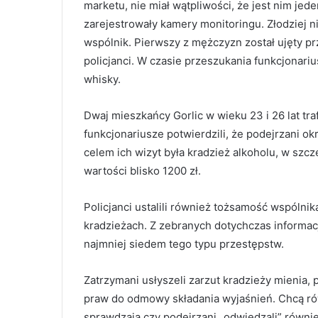
marketu, nie miał wątpliwości, że jest nim je
zarejestrowały kamery monitoringu. Złodziej n
wspólnik. Pierwszy z mężczyzn został ujęty pr
policjanci. W czasie przeszukania funkcjonari
whisky.
Dwaj mieszkańcy Gorlic w wieku 23 i 26 lat tra
funkcjonariusze potwierdzili, że podejrzani o
celem ich wizyt była kradzież alkoholu, w szcz
wartości blisko 1200 zł.
Policjanci ustalili również tożsamość wspólni
kradzieżach. Z zebranych dotychczas informac
najmniej siedem tego typu przestępstw.
Zatrzymani usłyszeli zarzut kradzieży mienia, 
praw do odmowy składania wyjaśnień. Chcą rów
sprawdzają czy podejrzani „odwiedzali” również