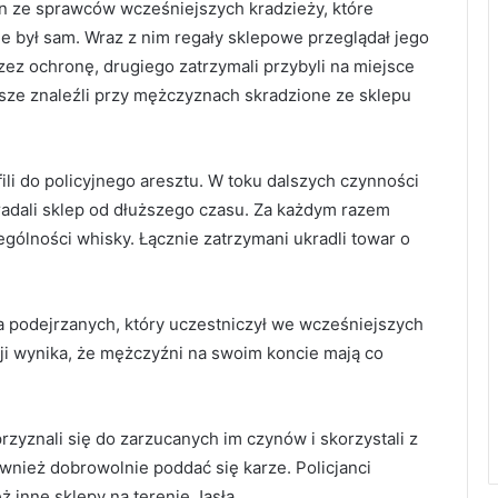
den ze sprawców wcześniejszych kradzieży, które
ie był sam. Wraz z nim regały sklepowe przeglądał jego
zez ochronę, drugiego zatrzymali przybyli na miejsce
usze znaleźli przy mężczyznach skradzione ze sklepu
fili do policyjnego aresztu. W toku dalszych czynności
kradali sklep od dłuższego czasu. Za każdym razem
ególności whisky. Łącznie zatrzymani ukradli towar o
ka podejrzanych, który uczestniczył we wcześniejszych
ji wynika, że mężczyźni na swoim koncie mają co
przyznali się do zarzucanych im czynów i skorzystali z
nież dobrowolnie poddać się karze. Policjanci
 inne sklepy na terenie Jasła.