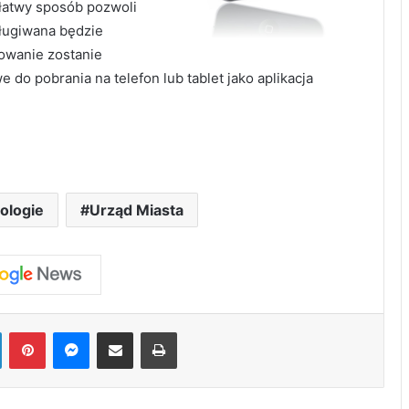
łatwy sposób pozwoli
sługiwana będzie
mowanie zostanie
 do pobrania na telefon lub tablet jako aplikacja
ologie
Urząd Miasta
LinkedIn
Pinterest
Messenger
Share via Email
Print