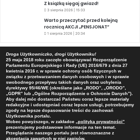
Z książką sięgaj gwiazd!
3 sierpnia 2026 | 15:33
Warto przeczytać przed kolejną
rocznicą AKCJI „PENSJONAT”
1 sierpnia 2026 | 20:34
Droga Użytkowniczko, drogi Użytkowniku!
Facebook
X
YouTube
25 maja 2018 roku zaczęło obowiązywać Rozporządzenie
Parlamentu Europejskiego i Rady (UE) 2016/679 z dnia 27
kwietnia 2016 r. w sprawie ochrony osób fizycznych w
związku z przetwarzaniem danych osobowych i w sprawie
swobodnego przepływu takich danych oraz uchylenia
dyrektywy 95/46/WE (określane jako „RODO”, „ORODO”,
2009 - 2026 © Wszelkie prawa zastrzeżone
„GDPR” lub „Ogólne Rozporządzenie o Ochronie Danych”).
Aby dalej móc dostarczać Państwu coraz lepsze materiały
O NAS
REDAKCJA
POLITYKA PRYWATNOŚCI
redakcyjne i udostępniać coraz lepsze usługi, potrzebujemy
zgody na lepsze dopasowanie treści do zachowań
Użytkownika portalu.
Wobec powyższego, w zakładce
„polityka prywatności
”
prezentujemy podstawowe informacje na ten temat.
Przeglądanie naszego portalu jest równoznaczne z
akceptacją zawartych w niej zapisów.