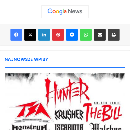
Facebook
X
LinkedIn
Pinterest
Messenger
WhatsApp
Share via Email
Print
NAJNOWSZE WPISY