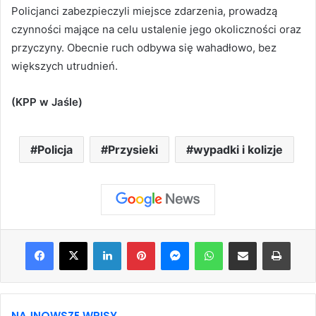
Policjanci zabezpieczyli miejsce zdarzenia, prowadzą
czynności mające na celu ustalenie jego okoliczności oraz
przyczyny. Obecnie ruch odbywa się wahadłowo, bez
większych utrudnień.
(KPP w Jaśle)
Policja
Przysieki
wypadki i kolizje
Facebook
X
LinkedIn
Pinterest
Messenger
WhatsApp
Share via Email
Print
NAJNOWSZE WPISY