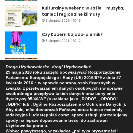
Kulturalny weekend w Jaśle – muzyka,
taniec i regionalne klimaty
5 sierpnia 2026 | 10:16
Czy Kopernik zjadał piernik?
5 sierpnia 2026 | 10:12
Zaćmienie Słońca i Perseidy. Dwa
niesamowite zjawiska astronomiczne
Droga Użytkowniczko, drogi Użytkowniku!
25 maja 2018 roku zaczęło obowiązywać Rozporządzenie
w ciągu jednego dnia!
Parlamentu Europejskiego i Rady (UE) 2016/679 z dnia 27
3 sierpnia 2026 | 15:39
kwietnia 2016 r. w sprawie ochrony osób fizycznych w
związku z przetwarzaniem danych osobowych i w sprawie
swobodnego przepływu takich danych oraz uchylenia
dyrektywy 95/46/WE (określane jako „RODO”, „ORODO”,
Facebook
X
YouTube
„GDPR” lub „Ogólne Rozporządzenie o Ochronie Danych”).
Aby dalej móc dostarczać Państwu coraz lepsze materiały
redakcyjne i udostępniać coraz lepsze usługi, potrzebujemy
zgody na lepsze dopasowanie treści do zachowań
Użytkownika portalu.
Wobec powyższego, w zakładce
„polityka prywatności
”