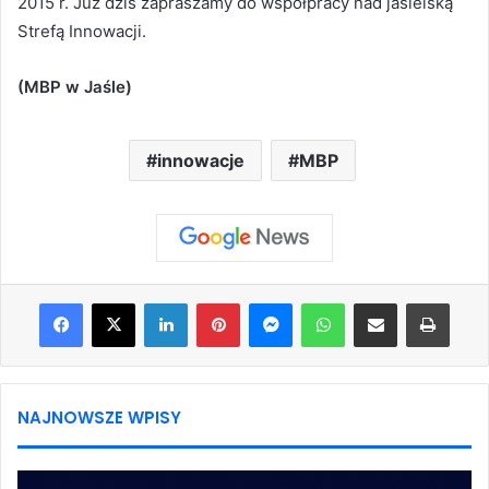
2015 r. Już dziś zapraszamy do współpracy nad jasielską
Strefą Innowacji.
(MBP w Jaśle)
innowacje
MBP
Facebook
X
LinkedIn
Pinterest
Messenger
WhatsApp
Share via Email
Print
NAJNOWSZE WPISY