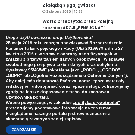
Z książką sięgaj gwiazd!
3 sierpnia 2026 | 15:33
Warto przeczytać przed kolejną
rocznicą AKCJI „PENSJONAT”
1 sierpnia 2026 | 20:34
Droga Użytkowniczko, drogi Użytkowniku!
25 maja 2018 roku zaczęło obowiązywać Rozporządzenie
XIV Jasielski Marsz Wolności
Parlamentu Europejskiego i Rady (UE) 2016/679 z dnia 27
31 lipca 2026 | 11:44
kwietnia 2016 r. w sprawie ochrony osób fizycznych w
związku z przetwarzaniem danych osobowych i w sprawie
swobodnego przepływu takich danych oraz uchylenia
dyrektywy 95/46/WE (określane jako „RODO”, „ORODO”,
Facebook
X
YouTube
„GDPR” lub „Ogólne Rozporządzenie o Ochronie Danych”).
Aby dalej móc dostarczać Państwu coraz lepsze materiały
redakcyjne i udostępniać coraz lepsze usługi, potrzebujemy
zgody na lepsze dopasowanie treści do zachowań
Użytkownika portalu.
Wobec powyższego, w zakładce
„polityka prywatności
”
2009 - 2026 © Wszelkie prawa zastrzeżone
prezentujemy podstawowe informacje na ten temat.
Przeglądanie naszego portalu jest równoznaczne z
O NAS
REDAKCJA
POLITYKA PRYWATNOŚCI
akceptacją zawartych w niej zapisów.
ZGADZAM SIĘ