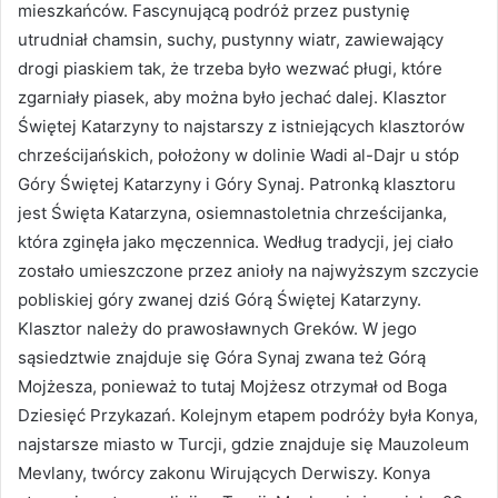
mieszkańców. Fascynującą podróż przez pustynię
utrudniał chamsin, suchy, pustynny wiatr, zawiewający
drogi piaskiem tak, że trzeba było wezwać pługi, które
zgarniały piasek, aby można było jechać dalej. Klasztor
Świętej Katarzyny to najstarszy z istniejących klasztorów
chrześcijańskich, położony w dolinie Wadi al-Dajr u stóp
Góry Świętej Katarzyny i Góry Synaj. Patronką klasztoru
jest Święta Katarzyna, osiemnastoletnia chrześcijanka,
która zginęła jako męczennica. Według tradycji, jej ciało
zostało umieszczone przez anioły na najwyższym szczycie
pobliskiej góry zwanej dziś Górą Świętej Katarzyny.
Klasztor należy do prawosławnych Greków. W jego
sąsiedztwie znajduje się Góra Synaj zwana też Górą
Mojżesza, ponieważ to tutaj Mojżesz otrzymał od Boga
Dziesięć Przykazań. Kolejnym etapem podróży była Konya,
najstarsze miasto w Turcji, gdzie znajduje się Mauzoleum
Mevlany, twórcy zakonu Wirujących Derwiszy. Konya