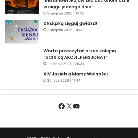
niesamowite zjawiska astronomiczne
w ciągu jednego dnia!
3 sierpnia 2026 | 15:39
Z książką sięgaj gwiazd!
3 sierpnia 2026 | 15:33
Warto przeczytać przed kolejną
rocznicą AKCJI „PENSJONAT”
1 sierpnia 2026 | 20:34
XIV Jasielski Marsz Wolności
31 lipca 2026 | 11:44
Facebook
X
YouTube