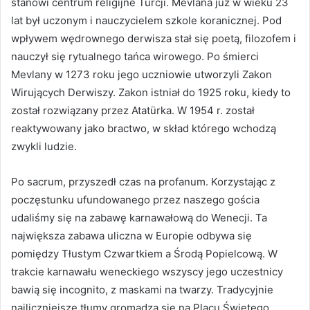
stanowi centrum religijne Turcji. Mevlana już w wieku 23
lat był uczonym i nauczycielem szkole koranicznej. Pod
wpływem wędrownego derwisza stał się poetą, filozofem i
nauczył się rytualnego tańca wirowego. Po śmierci
Mevlany w 1273 roku jego uczniowie utworzyli Zakon
Wirujących Derwiszy. Zakon istniał do 1925 roku, kiedy to
został rozwiązany przez Atatürka. W 1954 r. został
reaktywowany jako bractwo, w skład którego wchodzą
zwykli ludzie.
Po sacrum, przyszedł czas na profanum. Korzystając z
poczęstunku ufundowanego przez naszego gościa
udaliśmy się na zabawę karnawałową do Wenecji. Ta
największa zabawa uliczna w Europie odbywa się
pomiędzy Tłustym Czwartkiem a Środą Popielcową. W
trakcie karnawału weneckiego wszyscy jego uczestnicy
bawią się incognito, z maskami na twarzy. Tradycyjnie
najliczniejsze tłumy gromadzą się na Placu Świętego