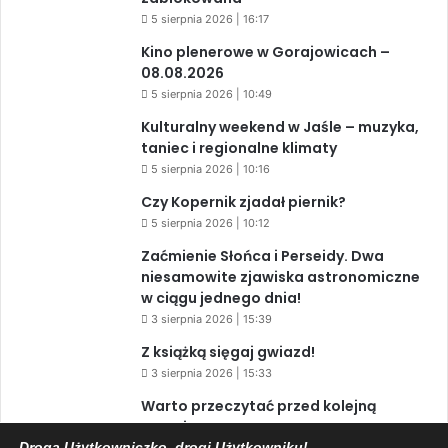
5 sierpnia 2026 | 16:17
Kino plenerowe w Gorajowicach –
08.08.2026
5 sierpnia 2026 | 10:49
Kulturalny weekend w Jaśle – muzyka,
taniec i regionalne klimaty
5 sierpnia 2026 | 10:16
Czy Kopernik zjadał piernik?
5 sierpnia 2026 | 10:12
Zaćmienie Słońca i Perseidy. Dwa
niesamowite zjawiska astronomiczne
w ciągu jednego dnia!
3 sierpnia 2026 | 15:39
Z książką sięgaj gwiazd!
3 sierpnia 2026 | 15:33
Warto przeczytać przed kolejną
rocznicą AKCJI „PENSJONAT”
Droga Użytkowniczko, drogi Użytkowniku!