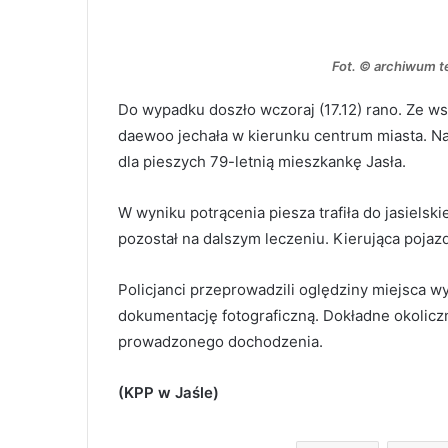
Fot. © archiwum t
Do wypadku doszło wczoraj (17.12) rano. Ze w
daewoo jechała w kierunku centrum miasta. Na 
dla pieszych 79-letnią mieszkankę Jasła.
W wyniku potrącenia piesza trafiła do jasiels
pozostał na dalszym leczeniu. Kierująca pojaz
Policjanci przeprowadzili oględziny miejsca w
dokumentację fotograficzną. Dokładne okolicz
prowadzonego dochodzenia.
(KPP w Jaśle)