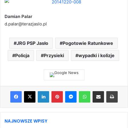
Damian Palar
d.palar@terazjaslo.pl
JRG PSP Jasło
Pogotowie Ratunkowe
Policja
Przysieki
wypadki i kolizje
Facebook
X
LinkedIn
Pinterest
Messenger
WhatsApp
Share via Email
Print
NAJNOWSZE WPISY