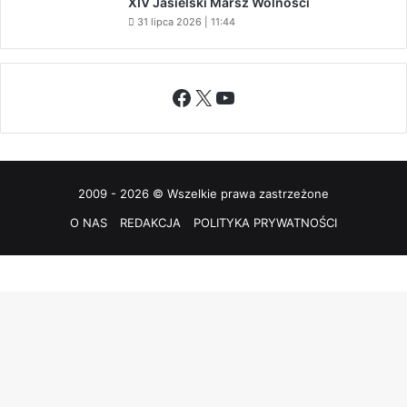
XIV Jasielski Marsz Wolności
31 lipca 2026 | 11:44
Facebook
X
YouTube
2009 - 2026 © Wszelkie prawa zastrzeżone
O NAS
REDAKCJA
POLITYKA PRYWATNOŚCI