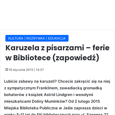
KULTURA | ROZRYWKA | EDUKACJA
Karuzela z pisarzami – ferie
w Bibliotece (zapowiedź)
16 stycznia 2015 | 14:37
Lubicie zabawy na karuzeli? Chcecie zakręcić się na niej
z sympatycznym Franklinem, zawadiacką gromadką
bohaterów z książek Astrid Lindgren i wesołymi
mieszkańcami Doliny Muminków? Od 2 lutego 2015
Miejska Biblioteka Publiczna w Jaśle zaprasza dzieci w
wieku 5-11 lat do filii bibliotecznych przy ul. Szopena 22,