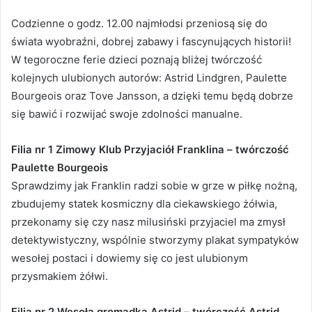
Codzienne o godz. 12.00 najmłodsi przeniosą się do
świata wyobraźni, dobrej zabawy i fascynujących historii!
W tegoroczne ferie dzieci poznają bliżej twórczość
kolejnych ulubionych autorów: Astrid Lindgren, Paulette
Bourgeois oraz Tove Jansson, a dzięki temu będą dobrze
się bawić i rozwijać swoje zdolności manualne.
Filia nr 1 Zimowy Klub Przyjaciół Franklina – twórczość
Paulette Bourgeois
Sprawdzimy jak Franklin radzi sobie w grze w piłkę nożną,
zbudujemy statek kosmiczny dla ciekawskiego żółwia,
przekonamy się czy nasz milusiński przyjaciel ma zmysł
detektywistyczny, wspólnie stworzymy plakat sympatyków
wesołej postaci i dowiemy się co jest ulubionym
przysmakiem żółwi.
Filia nr 2 Wesoła gromadka Astrid – twórczość Astrid