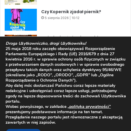
Czy Kopernik zjadał piernik?
5 sierpnia 2026 | 10:12
Zaćmienie Słońca i Perseidy. Dwa
Droga Użytkowniczko, drogi Użytkowniku!
niesamowite zjawiska astronomiczne
25 maja 2018 roku zaczęło obowiązywać Rozporządzenie
w ciągu jednego dnia!
Parlamentu Europejskiego i Rady (UE) 2016/679 z dnia 27
3 sierpnia 2026 | 15:39
kwietnia 2016 r. w sprawie ochrony osób fizycznych w związku
z przetwarzaniem danych osobowych i w sprawie swobodnego
przepływu takich danych oraz uchylenia dyrektywy 95/46/WE
(określane jako „RODO”, „ORODO”, „GDPR” lub „Ogólne
Facebook
X
YouTube
Rozporządzenie o Ochronie Danych”).
Aby dalej móc dostarczać Państwu coraz lepsze materiały
redakcyjne i udostępniać coraz lepsze usługi, potrzebujemy
zgody na lepsze dopasowanie treści do zachowań Użytkownika
portalu.
Wobec powyższego, w zakładce
„polityka prywatności
”
prezentujemy podstawowe informacje na ten temat.
2009 - 2026 © Wszelkie prawa zastrzeżone
Przeglądanie naszego portalu jest równoznaczne z akceptacją
O NAS
REDAKCJA
POLITYKA PRYWATNOŚCI
zawartych w niej zapisów.