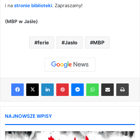
i na
stronie biblioteki
. Zapraszamy!
(MBP w Jaśle)
ferie
Jasło
MBP
Facebook
X
LinkedIn
Pinterest
Messenger
WhatsApp
Share via Email
Print
NAJNOWSZE WPISY