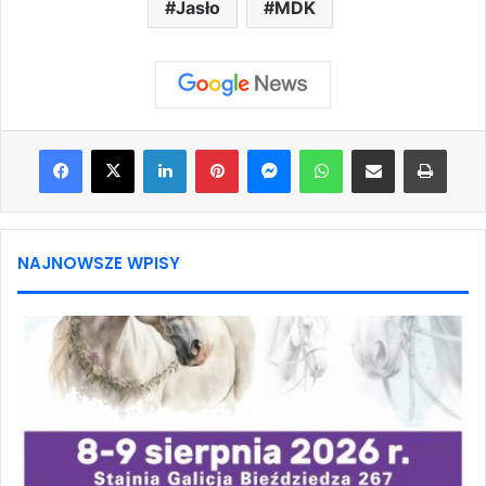
Jasło
MDK
Facebook
X
LinkedIn
Pinterest
Messenger
WhatsApp
Share via Email
Print
NAJNOWSZE WPISY