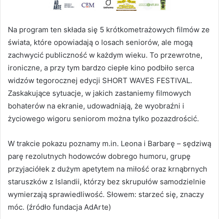
Na program ten składa się 5 krótkometrażowych filmów ze
świata, które opowiadają o losach seniorów, ale mogą
zachwycić publiczność w każdym wieku. To przewrotne,
ironiczne, a przy tym bardzo ciepłe kino podbiło serca
widzów tegorocznej edycji SHORT WAVES FESTIVAL.
Zaskakujące sytuacje, w jakich zastaniemy filmowych
bohaterów na ekranie, udowadniają, że wyobraźni i
życiowego wigoru seniorom można tylko pozazdrościć.
W trakcie pokazu poznamy m.in. Leona i Barbarę – sędziwą
parę rezolutnych hodowców dobrego humoru, grupę
przyjaciółek z dużym apetytem na miłość oraz krnąbrnych
staruszków z Islandii, którzy bez skrupułów samodzielnie
wymierzają sprawiedliwość. Słowem: starzeć się, znaczy
móc. (źródło fundacja AdArte)