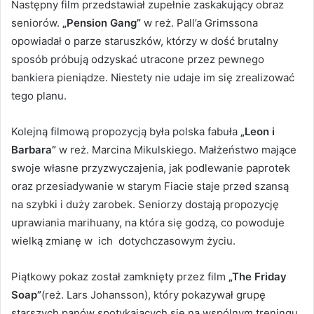
Następny film przedstawiał zupełnie zaskakujący obraz
seniorów.
„Pension Gang”
w reż. Pall’a Grimssona
opowiadał o parze staruszków, którzy w dość brutalny
sposób próbują odzyskać utracone przez pewnego
bankiera pieniądze. Niestety nie udaje im się zrealizować
tego planu.
Kolejną filmową propozycją była polska fabuła
„Leon i
Barbara”
w reż. Marcina Mikulskiego. Małżeństwo mające
swoje własne przyzwyczajenia, jak podlewanie paprotek
oraz przesiadywanie w starym Fiacie staje przed szansą
na szybki i duży zarobek. Seniorzy dostają propozycję
uprawiania marihuany, na która się godzą, co powoduje
wielką zmianę w ich dotychczasowym życiu.
Piątkowy pokaz został zamknięty przez film
„The Friday
Soap”
(reż. Lars Johansson), który pokazywał grupę
starszych panów spotykających się na wspólnym treningu.