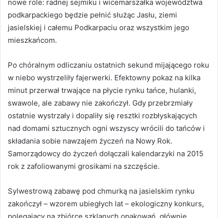
nowe role: radnej sejmiku i wicemarszałka województwa
podkarpackiego będzie pełnić służąc Jasłu, ziemi
jasielskiej i całemu Podkarpaciu oraz wszystkim jego
mieszkańcom.
Po chóralnym odliczaniu ostatnich sekund mijającego roku
w niebo wystrzeliły fajerwerki. Efektowny pokaz na kilka
minut przerwał trwające na płycie rynku tańce, hulanki,
swawole, ale zabawy nie zakończył. Gdy przebrzmiały
ostatnie wystrzały i dopaliły się resztki rozbłyskających
nad domami sztucznych ogni wszyscy wrócili do tańców i
składania sobie nawzajem życzeń na Nowy Rok.
Samorządowcy do życzeń dołączali kalendarzyki na 2015
rok z zafoliowanymi grosikami na szczęście.
Sylwestrową zabawę pod chmurką na jasielskim rynku
zakończył – wzorem ubiegłych lat – ekologiczny konkurs,
polegający na zbiórce szklanych opakowań, głównie