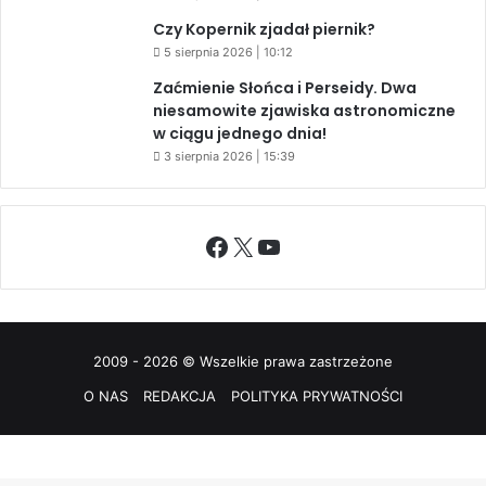
Czy Kopernik zjadał piernik?
5 sierpnia 2026 | 10:12
Zaćmienie Słońca i Perseidy. Dwa
niesamowite zjawiska astronomiczne
w ciągu jednego dnia!
3 sierpnia 2026 | 15:39
Facebook
X
YouTube
2009 - 2026 © Wszelkie prawa zastrzeżone
O NAS
REDAKCJA
POLITYKA PRYWATNOŚCI