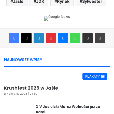
Jasło
JDK
Rynek
Sylwester
Facebook
X
LinkedIn
Pinterest
Messenger
WhatsApp
Share via Email
Print
NAJNOWSZE WPISY
PLAKATY 🖼️
Krushfest 2026 w Jaśle
7 sierpnia 2026 | 21:30
XIV Jasielski Marsz Wolności już za
nami