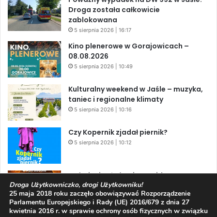
Droga została całkowicie
zablokowana
5 sierpnia 2026 | 16:17
Kino plenerowe w Gorajowicach –
08.08.2026
5 sierpnia 2026 | 10:49
Kulturalny weekend w Jaśle – muzyka,
taniec i regionalne klimaty
5 sierpnia 2026 | 10:16
Czy Kopernik zjadał piernik?
5 sierpnia 2026 | 10:12
Zaćmienie Słońca i Perseidy. Dwa
Droga Użytkowniczko, drogi Użytkowniku!
niesamowite zjawiska astronomiczne
25 maja 2018 roku zaczęło obowiązywać Rozporządzenie
w ciągu jednego dnia!
Parlamentu Europejskiego i Rady (UE) 2016/679 z dnia 27
3 sierpnia 2026 | 15:39
kwietnia 2016 r. w sprawie ochrony osób fizycznych w związku