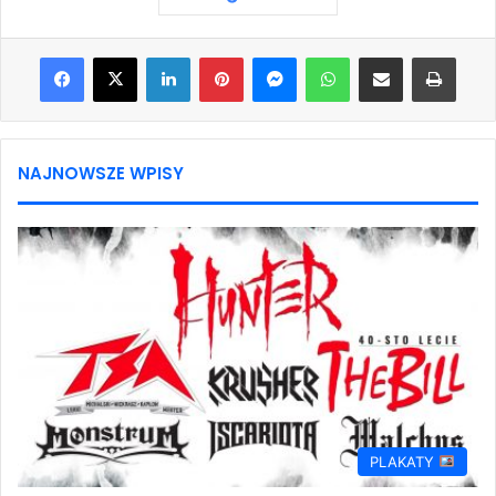
Facebook
X
LinkedIn
Pinterest
Messenger
WhatsApp
Share via Email
Print
NAJNOWSZE WPISY
PLAKATY