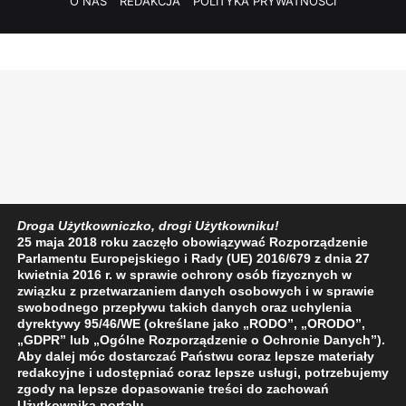
O NAS
REDAKCJA
POLITYKA PRYWATNOŚCI
Droga Użytkowniczko, drogi Użytkowniku!
25 maja 2018 roku zaczęło obowiązywać Rozporządzenie
Parlamentu Europejskiego i Rady (UE) 2016/679 z dnia 27
kwietnia 2016 r. w sprawie ochrony osób fizycznych w
związku z przetwarzaniem danych osobowych i w sprawie
swobodnego przepływu takich danych oraz uchylenia
dyrektywy 95/46/WE (określane jako „RODO”, „ORODO”,
„GDPR” lub „Ogólne Rozporządzenie o Ochronie Danych”).
Aby dalej móc dostarczać Państwu coraz lepsze materiały
redakcyjne i udostępniać coraz lepsze usługi, potrzebujemy
zgody na lepsze dopasowanie treści do zachowań
Użytkownika portalu.