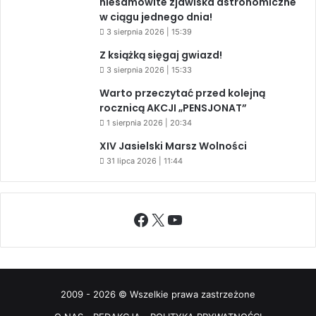
niesamowite zjawiska astronomiczne
w ciągu jednego dnia!
3 sierpnia 2026 | 15:39
Z książką sięgaj gwiazd!
3 sierpnia 2026 | 15:33
Warto przeczytać przed kolejną
rocznicą AKCJI „PENSJONAT”
1 sierpnia 2026 | 20:34
XIV Jasielski Marsz Wolności
31 lipca 2026 | 11:44
Facebook
X
YouTube
2009 - 2026 © Wszelkie prawa zastrzeżone