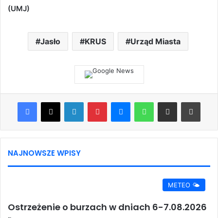
(UMJ)
Jasło
KRUS
Urząd Miasta
Facebook
X
LinkedIn
Pinterest
Messenger
WhatsApp
Share via Email
Print
NAJNOWSZE WPISY
METEO 🌤️
Ostrzeżenie o burzach w dniach 6-7.08.2026