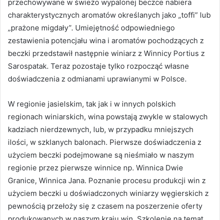
przechowywane w świeżo wypalonej beczce nabiera
charakterystycznych aromatów określanych jako „toffi” lub
„prażone migdały”. Umiejętność odpowiedniego
zestawienia potencjału wina i aromatów pochodzących z
beczki przedstawił następnie winiarz z Winnicy Portius z
Sarospatak. Teraz pozostaje tylko rozpocząć własne
doświadczenia z odmianami uprawianymi w Polsce.
W regionie jasielskim, tak jak i w innych polskich
regionach winiarskich, wina powstają zwykle w stalowych
kadziach nierdzewnych, lub, w przypadku mniejszych
ilości, w szklanych balonach. Pierwsze doświadczenia z
użyciem beczki podejmowane są nieśmiało w naszym
regionie przez pierwsze winnice np. Winnica Dwie
Granice, Winnica Jana. Poznanie procesu produkcji win z
użyciem beczki u doświadczonych winiarzy węgierskich z
pewnością przełoży się z czasem na poszerzenie oferty
produkowanych w naszym kraju win. Szkolenie na temat