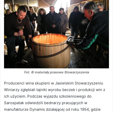
Fot. © materiały prasowe Stowarzyszenia
Producenci wina skupieni w Jasielskim Stowarzyszeniu
Winiarzy zgłębiali tajniki wyrobu beczek i produkcji win z
ich użyciem. Podczas wyjazdu szkoleniowego do
Sarospatak odwiedzili bednarzy pracujących w
manufakturze Dynamis działającej od roku 1954, gdzie