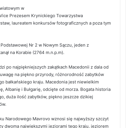
Powiatowym w
 Vice Prezesem Krynickiego Towarzystwa
staw, laureatem konkursów fotograficznych a poza tym
y Podstawowej Nr 2 w Nowym Sączu, jeden z
tanął na Korabie (2764 m.n.p.m).
 po najpiękniejszych zakątkach Macedonii z dala od
c uwagę na piękno przyrody, różnorodność zabytków
iego bałkańskiego kraju. Macedonia jest niewielkim
 Albanię i Bułgarię, odcięte od morza. Bogata historia
, duża ilość zabytków, piękno jeszcze dzikiej
tów.
arku Narodowego Mavrovo wznosi się najwyższy szczyt
y dwoma największymi jeziorami tego kraju, jeziorem