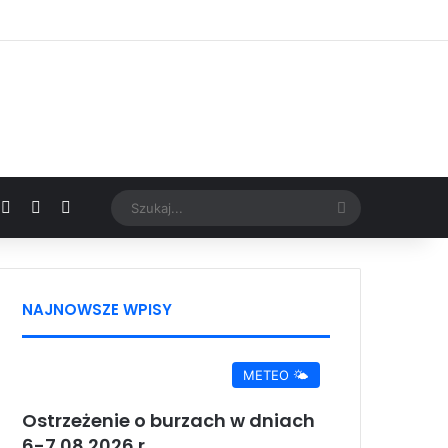
Facebook
X
YouTube
Google News
Szukaj...
NAJNOWSZE WPISY
METEO 🌤️
Ostrzeżenie o burzach w dniach
6-7.08.2026 r.