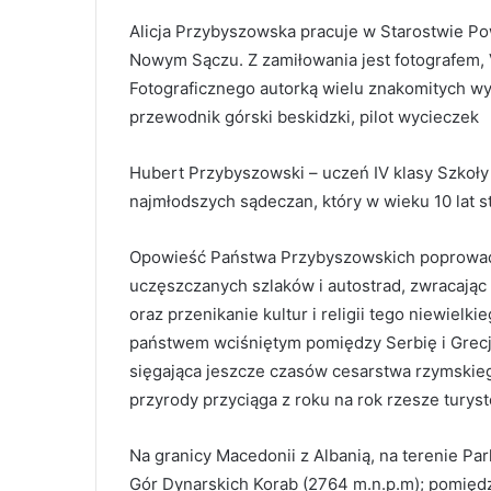
Alicja Przybyszowska pracuje w Starostwie 
Nowym Sączu. Z zamiłowania jest fotografem,
Fotograficznego autorką wielu znakomitych wy
przewodnik górski beskidzki, pilot wycieczek
Hubert Przybyszowski – uczeń IV klasy Szkoł
najmłodszych sądeczan, który w wieku 10 lat s
Opowieść Państwa Przybyszowskich poprowadzi
uczęszczanych szlaków i autostrad, zwracają
oraz przenikanie kultur i religii tego niewielk
państwem wciśniętym pomiędzy Serbię i Grecję,
sięgająca jeszcze czasów cesarstwa rzymskiego
przyrody przyciąga z roku na rok rzesze turys
Na granicy Macedonii z Albanią, na terenie P
Gór Dynarskich Korab (2764 m.n.p.m); pomiędz