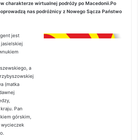
ę w charakterze wirtualnej podróży po Macedonii.Po
u oprowadzą nas podróżnicy z Nowego Sącza Państwo
gent jest
asielskiej
 wnukiem
yszewskiego, a
 Przybyszowskiej
wa (matka
 dawnej
edzy,
 kraju. Pan
ikiem górskim,
m wycieczek
o.