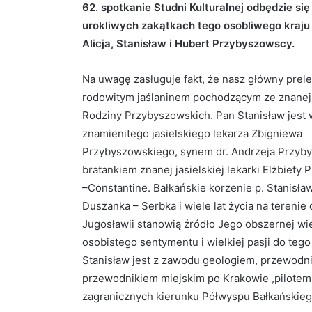
62. spotkanie Studni Kulturalnej odbędzie si
urokliwych zakątkach tego osobliwego kraj
Alicja, Stanisław i Hubert Przybyszowscy.
Na uwagę zasługuje fakt, że nasz główny prele
rodowitym jaślaninem pochodzącym ze znanej j
Rodziny Przybyszowskich. Pan Stanisław jest
znamienitego jasielskiego lekarza Zbigniewa
Przybyszowskiego, synem dr. Andrzeja Przyb
bratankiem znanej jasielskiej lekarki Elżbiety
–Constantine. Bałkańskie korzenie p. Stanisła
Duszanka – Serbka i wiele lat życia na terenie
Jugosławii stanowią źródło Jego obszernej wi
osobistego sentymentu i wielkiej pasji do tego
Stanisław jest z zawodu geologiem, przewodn
przewodnikiem miejskim po Krakowie ,pilote
zagranicznych kierunku Półwyspu Bałkańskieg