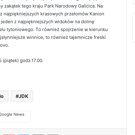
ny zakątek tego kraju Park Narodowy Galicica. Na
 z najpiękniejszych krasowych przełomów Kanion
 jeden z najpiękniejszych widoków na dolinę
słu tytoniowego. To również spojrzenie w kierunku
jsłynniejsze winnice, to również tajemnicze freski
novo.
(piątek) godz.17.00.
ło
JDK
LinkedIn
Pinterest
Messenger
Share via Email
Print