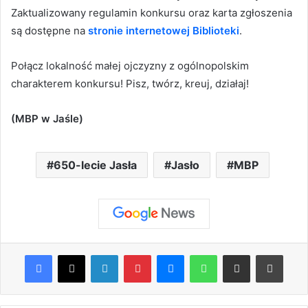
Zaktualizowany regulamin konkursu oraz karta zgłoszenia
są dostępne na
stronie internetowej Biblioteki
.
Połącz lokalność małej ojczyzny z ogólnopolskim
charakterem konkursu! Pisz, twórz, kreuj, działaj!
(MBP w Jaśle)
650-lecie Jasła
Jasło
MBP
Facebook
X
LinkedIn
Pinterest
Messenger
WhatsApp
Share via Email
Print