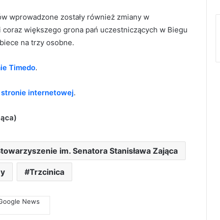
ów wprowadzone zostały również zmiany w
i coraz większego grona pań uczestniczących w Biegu
obiece na trzy osobne.
ie Timedo
.
a
stronie internetowej
.
jąca)
towarzyszenie im. Senatora Stanisława Zająca
ny
Trzcinica