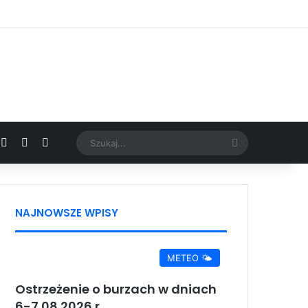
Facebook
X
YouTube
Google News
Szukaj...
NAJNOWSZE WPISY
METEO 🌤️
Ostrzeżenie o burzach w dniach
6-7.08.2026 r.