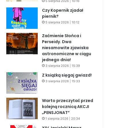
5 sierpnia 2026 | 10:16
Czy Kopernik zjadał
piernik?
5 sierpnia 2026 | 10:12
Zaćmienie Słońca i
Perseidy. Dwa
niesamowite zjawiska
astronomiczne w ciągu
jednego dnia!
3 sierpnia 2026 | 15:39
Z książką sięgaj gwiazd!
3 sierpnia 2026 | 15:33
Warto przeczytać przed
kolejną rocznicą AKCJI
„PENSJONAT”
1 sierpnia 2026 | 20:34
XIV Jasielski Marsz