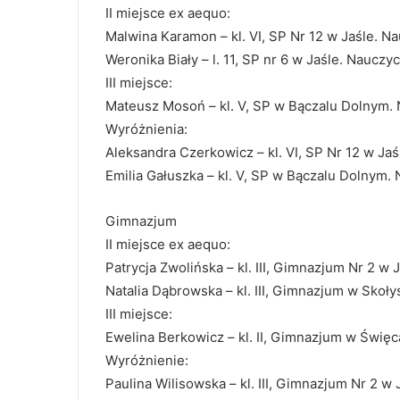
II miejsce ex aequo:
Malwina Karamon – kl. VI, SP Nr 12 w Jaśle. N
Weronika Biały – l. 11, SP nr 6 w Jaśle. Naucz
III miejsce:
Mateusz Mosoń – kl. V, SP w Bączalu Dolnym. 
Wyróżnienia:
Aleksandra Czerkowicz – kl. VI, SP Nr 12 w Jaś
Emilia Gałuszka – kl. V, SP w Bączalu Dolnym.
Gimnazjum
II miejsce ex aequo:
Patrycja Zwolińska – kl. III, Gimnazjum Nr 2 w 
Natalia Dąbrowska – kl. III, Gimnazjum w Skoł
III miejsce:
Ewelina Berkowicz – kl. II, Gimnazjum w Święc
Wyróżnienie:
Paulina Wilisowska – kl. III, Gimnazjum Nr 2 w 