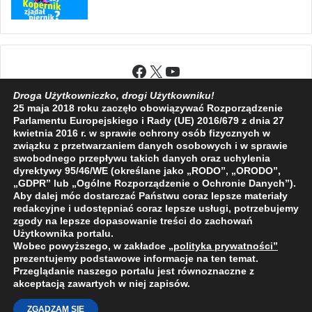
Facebook
X
YouTube
Droga Użytkowniczko, drogi Użytkowniku!
25 maja 2018 roku zaczęło obowiązywać Rozporządzenie
Parlamentu Europejskiego i Rady (UE) 2016/679 z dnia 27
kwietnia 2016 r. w sprawie ochrony osób fizycznych w
2009 - 2026 © Wszelkie prawa zastrzeżone
związku z przetwarzaniem danych osobowych i w sprawie
swobodnego przepływu takich danych oraz uchylenia
O NAS
REDAKCJA
POLITYKA PRYWATNOŚCI
dyrektywy 95/46/WE (określane jako „RODO”, „ORODO”,
„GDPR” lub „Ogólne Rozporządzenie o Ochronie Danych”).
Aby dalej móc dostarczać Państwu coraz lepsze materiały
redakcyjne i udostępniać coraz lepsze usługi, potrzebujemy
zgody na lepsze dopasowanie treści do zachowań
Użytkownika portalu.
Wobec powyższego, w zakładce
„polityka prywatności
”
prezentujemy podstawowe informacje na ten temat.
Przeglądanie naszego portalu jest równoznaczne z
akceptacją zawartych w niej zapisów.
ZGADZAM SIĘ