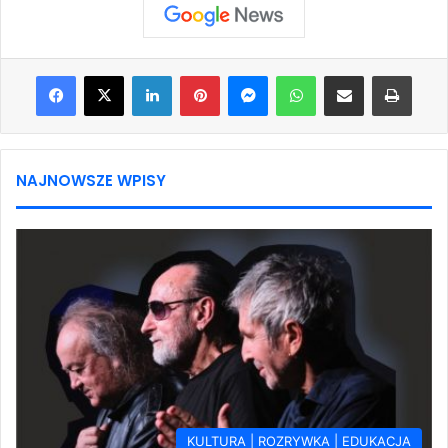
Facebook
X
LinkedIn
Pinterest
Messenger
WhatsApp
Share via Email
Print
NAJNOWSZE WPISY
KULTURA | ROZRYWKA | EDUKACJA