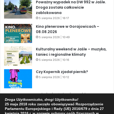
Poważny wypadek na DW 992 w Jaśle.
Droga została całkowicie
zablokowana
5 sierpnia 2026 | 16:17
Kino plenerowe w Gorajowicach –
08.08.2026
5 sierpnia 2026 | 10:49
Kulturalny weekend w Jaśle – muzyka,
taniec i regionalne klimaty
5 sierpnia 2026 | 10:16
Czy Kopernik zjadał piernik?
5 sierpnia 2026 | 10:12
Zaćmienie Słońca i Perseidy. Dwa
niesamowite zjawiska astronomiczne
Droga Użytkowniczko, drogi Użytkowniku!
25 maja 2018 roku zaczęło obowiązywać Rozporządzenie
w ciągu jednego dnia!
Parlamentu Europejskiego i Rady (UE) 2016/679 z dnia 27
3 sierpnia 2026 | 15:39
kwietnia 2016 r. w sprawie ochrony osób fizycznych w