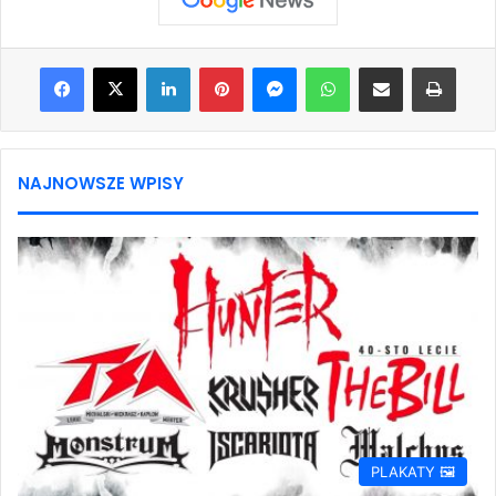
Facebook
X
LinkedIn
Pinterest
Messenger
WhatsApp
Share via Email
Print
NAJNOWSZE WPISY
PLAKATY 🖼️