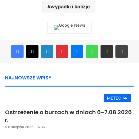
wypadki i kolizje
Facebook
X
LinkedIn
Pinterest
Messenger
WhatsApp
Share via Email
Print
NAJNOWSZE WPISY
METEO 🌤️
Ostrzeżenie o burzach w dniach 6-7.08.2026
r.
6 sierpnia 2026 | 07:47