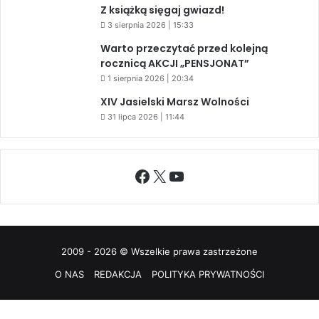
Z książką sięgaj gwiazd!
3 sierpnia 2026 | 15:33
Warto przeczytać przed kolejną
rocznicą AKCJI „PENSJONAT”
1 sierpnia 2026 | 20:34
XIV Jasielski Marsz Wolności
31 lipca 2026 | 11:44
Facebook
X
YouTube
2009 - 2026 © Wszelkie prawa zastrzeżone
O NAS
REDAKCJA
POLITYKA PRYWATNOŚCI