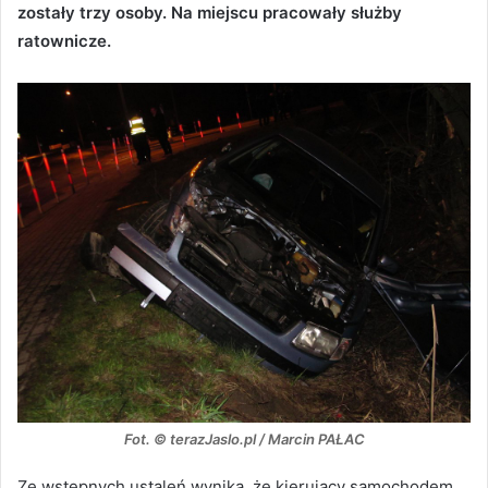
zostały trzy osoby. Na miejscu pracowały służby
ratownicze.
Fot. © terazJaslo.pl / Marcin PAŁAC
Ze wstępnych ustaleń wynika, że kierujący samochodem