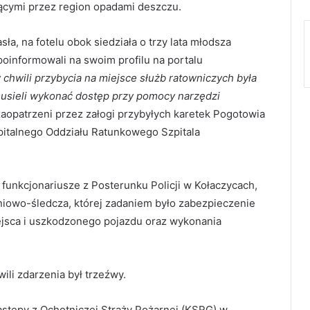
ącymi przez region opadami deszczu.
a, na fotelu obok siedziała o trzy lata młodsza
poinformowali na swoim profilu na portalu
 chwili przybycia na miejsce służb ratowniczych była
usieli wykonać dostęp przy pomocy narzędzi
zaopatrzeni przez załogi przybyłych karetek Pogotowia
pitalnego Oddziału Ratunkowego Szpitala
 funkcjonariusze z Posterunku Policji w Kołaczycach,
iowo-śledcza, której zadaniem było zabezpieczenie
jsca i uszkodzonego pojazdu oraz wykonania
ili zdarzenia był trzeźwy.
astępy z Ochotniczej Straży Pożarnej (KSRG) w