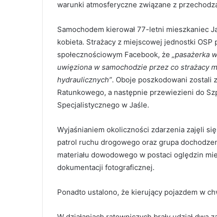
warunki atmosferyczne związane z przechodz
Samochodem kierował 77-letni mieszkaniec Jasł
kobieta. Strażacy z miejscowej jednostki OSP 
społecznościowym Facebook, że
„pasażerka w
uwięziona w samochodzie przez co strażacy m
hydraulicznych”
. Oboje poszkodowani zostali 
Ratunkowego, a następnie przewiezieni do Sz
Specjalistycznego w Jaśle.
Wyjaśnianiem okoliczności zdarzenia zajęli się
patrol ruchu drogowego oraz grupa dochodzen
materiału dowodowego w postaci oględzin mie
dokumentacji fotograficznej.
Ponadto ustalono, że kierujący pojazdem w chw
W działaniach ratowniczych brały udział dwa z