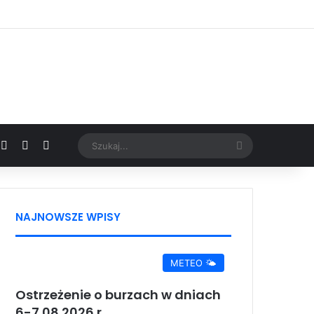
Facebook
X
YouTube
Google News
Szukaj...
NAJNOWSZE WPISY
METEO 🌤️
Ostrzeżenie o burzach w dniach
6-7.08.2026 r.