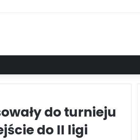
owały do turnieju
ście do II ligi