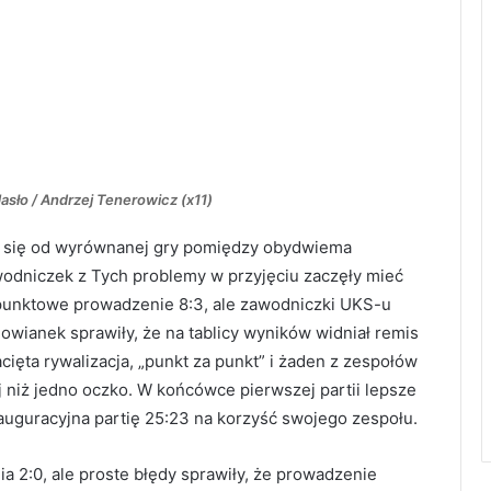
asło / Andrzej Tenerowicz (x11)
a się od wyrównanej gry pomiędzy obydwiema
wodniczek z Tych problemy w przyjęciu zaczęły mieć
u punktowe prowadzenie 8:3, ale zawodniczki UKS-u
howianek sprawiły, że na tablicy wyników widniał remis
acięta rywalizacja, „punkt za punkt” i żaden z zespołów
 niż jedno oczko. W końcówce pierwszej partii lepsze
nauguracyjna partię 25:23 na korzyść swojego zespołu.
a 2:0, ale proste błędy sprawiły, że prowadzenie