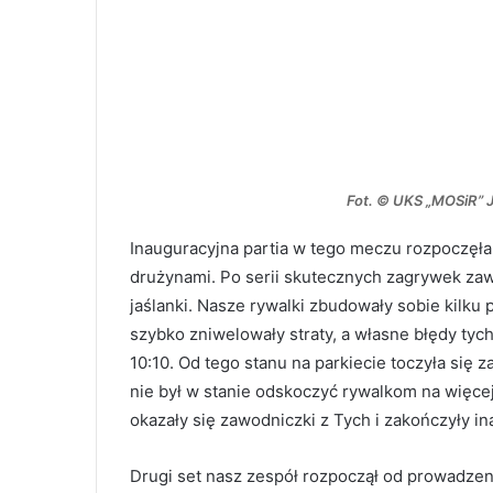
Fot. © UKS „MOSiR” J
Inauguracyjna partia w tego meczu rozpoczęł
drużynami. Po serii skutecznych zagrywek za
jaślanki. Nasze rywalki zbudowały sobie kilk
szybko zniwelowały straty, a własne błędy tyc
10:10. Od tego stanu na parkiecie toczyła się z
nie był w stanie odskoczyć rywalkom na więcej
okazały się zawodniczki z Tych i zakończyły i
Drugi set nasz zespół rozpoczął od prowadzeni