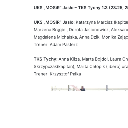
UKS „MOSiR” Jasło – TKS Tychy 1:3 (23:25, 25
UKS „MOSiR” Jasło:
Katarzyna Marcisz (kapita
Marzena Brągiel, Dorota Jasionowicz, Aleksand
Magdalena Michalska, Anna Dzik, Monika Zając
Trener: Adam Pasterz
TKS Tychy:
Anna Kliza, Marta Bojdoł, Laura C
Skrzypczak(kapitan), Marta Chłopik (libero) o
Trener: Krzysztof Pałka