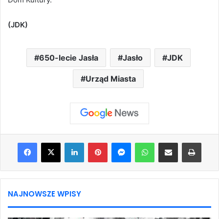
(JDK)
650-lecie Jasła
Jasło
JDK
Urząd Miasta
Facebook
X
LinkedIn
Pinterest
Messenger
WhatsApp
Share via Email
Print
NAJNOWSZE WPISY