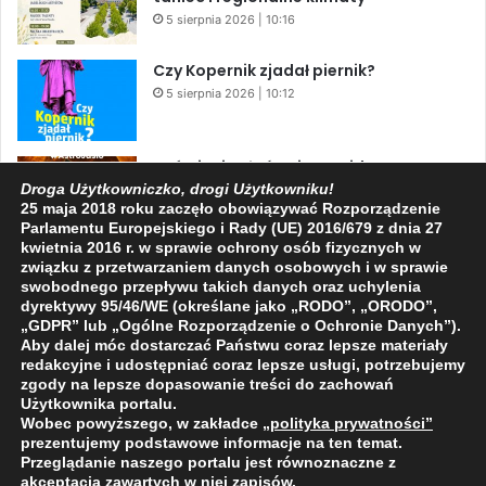
5 sierpnia 2026 | 10:16
Czy Kopernik zjadał piernik?
5 sierpnia 2026 | 10:12
Zaćmienie Słońca i Perseidy. Dwa
niesamowite zjawiska astronomiczne
Droga Użytkowniczko, drogi Użytkowniku!
25 maja 2018 roku zaczęło obowiązywać Rozporządzenie
w ciągu jednego dnia!
Parlamentu Europejskiego i Rady (UE) 2016/679 z dnia 27
3 sierpnia 2026 | 15:39
kwietnia 2016 r. w sprawie ochrony osób fizycznych w
związku z przetwarzaniem danych osobowych i w sprawie
swobodnego przepływu takich danych oraz uchylenia
dyrektywy 95/46/WE (określane jako „RODO”, „ORODO”,
Facebook
X
YouTube
„GDPR” lub „Ogólne Rozporządzenie o Ochronie Danych”).
Aby dalej móc dostarczać Państwu coraz lepsze materiały
redakcyjne i udostępniać coraz lepsze usługi, potrzebujemy
zgody na lepsze dopasowanie treści do zachowań
Użytkownika portalu.
Wobec powyższego, w zakładce
„polityka prywatności
”
2009 - 2026 © Wszelkie prawa zastrzeżone
prezentujemy podstawowe informacje na ten temat.
Przeglądanie naszego portalu jest równoznaczne z
O NAS
REDAKCJA
POLITYKA PRYWATNOŚCI
akceptacją zawartych w niej zapisów.