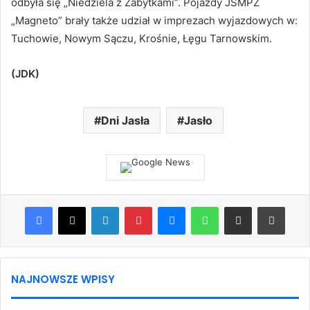
odbyła się „Niedziela z Zabytkami”. Pojazdy JSMPZ
„Magneto” brały także udział w imprezach wyjazdowych w:
Tuchowie, Nowym Sączu, Krośnie, Łęgu Tarnowskim.
(JDK)
Dni Jasła
Jasło
Facebook
X
LinkedIn
Pinterest
Messenger
WhatsApp
Share via Email
Print
NAJNOWSZE WPISY