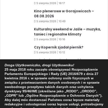
5 sierpnia 2026 | 16:17
Kino plenerowe w Gorajowicach –
08.08.2026
5 sierpnia 2026 | 10:49
Kulturalny weekend w Jaśle – muzyka,
taniec i regionalne klimaty
5 sierpnia 2026 | 10:16
Czy Kopernik zjadał piernik?
5 sierpnia 2026 | 10:12
Zaćmienie Słońca i Perseidy. Dwa
niesamowite zjawiska astronomiczne
Droga Użytkowniczko, drogi Użytkowniku!
25 maja 2018 roku zaczęło obowiązywać Rozporządzenie
w ciągu jednego dnia!
Parlamentu Europejskiego i Rady (UE) 2016/679 z dnia 27
3 sierpnia 2026 | 15:39
kwietnia 2016 r. w sprawie ochrony osób fizycznych w
związku z przetwarzaniem danych osobowych i w sprawie
swobodnego przepływu takich danych oraz uchylenia
dyrektywy 95/46/WE (określane jako „RODO”, „ORODO”,
Facebook
X
YouTube
„GDPR” lub „Ogólne Rozporządzenie o Ochronie Danych”).
Aby dalej móc dostarczać Państwu coraz lepsze materiały
redakcyjne i udostępniać coraz lepsze usługi, potrzebujemy