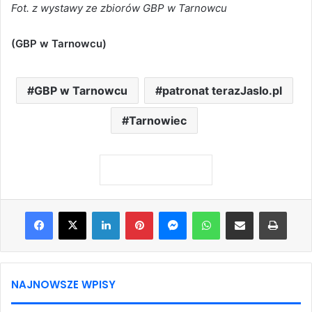
Fot. z wystawy ze zbiorów GBP w Tarnowcu
(GBP w Tarnowcu)
GBP w Tarnowcu
patronat terazJaslo.pl
Tarnowiec
Facebook
X
LinkedIn
Pinterest
Messenger
WhatsApp
Share via Email
Print
NAJNOWSZE WPISY