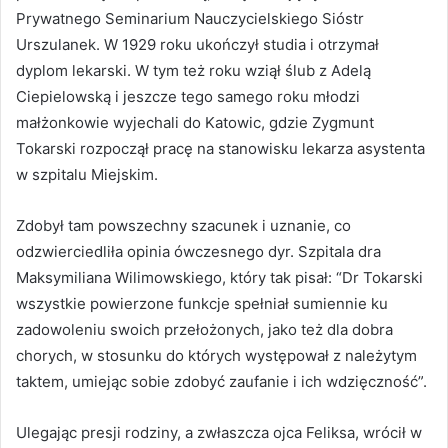
Prywatnego Seminarium Nauczycielskiego Sióstr
Urszulanek. W 1929 roku ukończył studia i otrzymał
dyplom lekarski. W tym też roku wziął ślub z Adelą
Ciepielowską i jeszcze tego samego roku młodzi
małżonkowie wyjechali do Katowic, gdzie Zygmunt
Tokarski rozpoczął pracę na stanowisku lekarza asystenta
w szpitalu Miejskim.
Zdobył tam powszechny szacunek i uznanie, co
odzwierciedliła opinia ówczesnego dyr. Szpitala dra
Maksymiliana Wilimowskiego, który tak pisał: “Dr Tokarski
wszystkie powierzone funkcje spełniał sumiennie ku
zadowoleniu swoich przełożonych, jako też dla dobra
chorych, w stosunku do których występował z należytym
taktem, umiejąc sobie zdobyć zaufanie i ich wdzięczność”.
Ulegając presji rodziny, a zwłaszcza ojca Feliksa, wrócił w