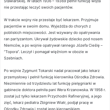
Stawiarskiej. W latach 1936 – 19369 pełnił funkcję wójta
nie przestając leczyć swoich pacjentów.
W trakcie wojny nie przestaje być lekarzem. Przyjmuje
pacjentów w swoim domu. Wyjeżdża do chorych z
pobliskich miejscowości. Jest wzywany do opatrywania
ran partyzantom. Ukrywał żydowskie dziecko pod nosem
Niemców, a po wojnie opatrywał rannego Józefa Cieślę –
“Topora”. Leczył i pomagał więźniom w obozie w
Szebniach.
Po wojnie Zygmunt Tokarski nadal pracował jako lekarz
przemysłowy i pełnił funkcję kierownika Ośrodka Zdrowia.
Niezmiennie od trzydziestu lat funkcję pielęgniarki w
gabinecie doktora pełniła pani Wera Krzanowska. W 1958 r.
został już tylko lekarzem Przychodni Rafineryjnej, a jego
zięć, lekarz pediatra Zbigniew Wiatr, podjął pracę w
Ośrodku Zdrowia i został jego kierownikiem.