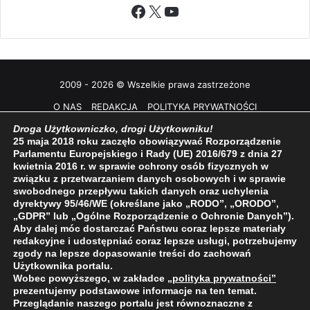
Facebook
X
YouTube
2009 - 2026 © Wszelkie prawa zastrzeżone
O NAS
REDAKCJA
POLITYKA PRYWATNOŚCI
Droga Użytkowniczko, drogi Użytkowniku!
25 maja 2018 roku zaczęło obowiązywać Rozporządzenie
Parlamentu Europejskiego i Rady (UE) 2016/679 z dnia 27
kwietnia 2016 r. w sprawie ochrony osób fizycznych w
związku z przetwarzaniem danych osobowych i w sprawie
swobodnego przepływu takich danych oraz uchylenia
dyrektywy 95/46/WE (określane jako „RODO”, „ORODO”,
„GDPR” lub „Ogólne Rozporządzenie o Ochronie Danych”).
Aby dalej móc dostarczać Państwu coraz lepsze materiały
redakcyjne i udostępniać coraz lepsze usługi, potrzebujemy
zgody na lepsze dopasowanie treści do zachowań
Użytkownika portalu.
Wobec powyższego, w zakładce
„polityka prywatności
”
prezentujemy podstawowe informacje na ten temat.
Przeglądanie naszego portalu jest równoznaczne z