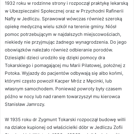
1932 roku w rodzinne strony i rozpoczął praktykę lekarską
w Ubezpieczalni Społecznej oraz w Przychodni Rafinerii
Nafty w Jedliczu. Sprawował wówczas również szeroką
opiekę medyczną wielu szkół na terenie gminy. Niósł
pomoc potrzebującym w najdalszych miejscowościach,
niekiedy nie przyjmując żadnego wynagrodzenia. Do jego
obowiązków należało również odbieranie porodów.
Dziesiątki dzieci urodziło się dzięki pomocy dra
Tokarskiego i pomagającej mu Marii Pilatowej, położnej z
Potoka. Wyjazdy do pacjentów odbywają się albo końmi,
którymi często powoził Kacper Mróz z Męcinki, lub
własnym samochodem. Ponieważ powroty były czasem
późno w nocy lub nad ranem towarzyszył mu kierowca
Stanisław Jamrozy.
W 1935 roku dr Zygmunt Tokarski rozpoczął budowę willi
na działce kupionej od właścicielki dóbr w Jedliczu Zofii