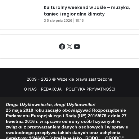
Kulturalny weekend w Jaśle – muzyka,
taniec i regionalne klimaty
5 sierpnia 2026 | 10:16
Facebook
X
YouTube
2009 - 2026 © Wszelkie prawa zastrzeżone
O NAS
REDAKCJA
POLITYKA PRYWATNOŚCI
Droga Użytkowniczko, drogi Użytkowniku!
25 maja 2018 roku zaczęło obowiązywać Rozporządzenie
Parlamentu Europejskiego i Rady (UE) 2016/679 z dnia 27
kwietnia 2016 r. w sprawie ochrony osób fizycznych w
związku z przetwarzaniem danych osobowych i w sprawie
swobodnego przepływu takich danych oraz uchylenia
dyrektywy 95/46/WE (określane jako „RODO”, „ORODO”,