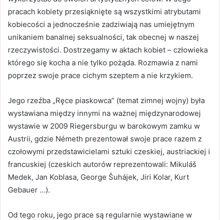
pracach kobiety przesiąknięte są wszystkimi atrybutami
kobiecości a jednocześnie zadziwiają nas umiejętnym
unikaniem banalnej seksualności, tak obecnej w naszej
rzeczywistości. Dostrzegamy w aktach kobiet – człowieka
którego się kocha a nie tylko pożąda. Rozmawia z nami
poprzez swoje prace cichym szeptem a nie krzykiem.
Jego rzeźba „Ręce piaskowca” (temat zimnej wojny) była
wystawiana między innymi na ważnej międzynarodowej
wystawie w 2009 Riegersburgu w barokowym zamku w
Austrii, gdzie Németh prezentował swoje prace razem z
czołowymi przedstawicielami sztuki czeskiej, austriackiej i
francuskiej (czeskich autorów reprezentowali: Mikuláš
Medek, Jan Koblasa, George Šuhájek, Jiri Kolar, Kurt
Gebauer …).
Od tego roku, jego prace są regularnie wystawiane w