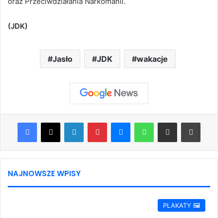
oraz Przeciwdziałania Narkomanii.
(JDK)
Jasło
JDK
wakacje
Facebook
X
LinkedIn
Pinterest
Messenger
WhatsApp
Share via Email
Print
NAJNOWSZE WPISY
PLAKATY 🖼️