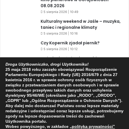
08.08.2026
5 sierpnia 2026 | 10:49
Kulturalny weekend w Jaśle – muzyka,
taniec i regionalne klimaty
5 sierpnia 2026 | 10:16
Czy Kopernik zjadał piernik?
5 sierpnia 2026 | 10:12
Zaćmienie Słońca i Perseidy. Dwa
niesamowite zjawiska astronomiczne
Droga Użytkowniczko, drogi Użytkowniku!
25 maja 2018 roku zaczęło obowiązywać Rozporządzenie
w ciągu jednego dnia!
Parlamentu Europejskiego i Rady (UE) 2016/679 z dnia 27
3 sierpnia 2026 | 15:39
kwietnia 2016 r. w sprawie ochrony osób fizycznych w
związku z przetwarzaniem danych osobowych i w sprawie
swobodnego przepływu takich danych oraz uchylenia
dyrektywy 95/46/WE (określane jako „RODO”, „ORODO”,
Facebook
X
YouTube
„GDPR” lub „Ogólne Rozporządzenie o Ochronie Danych”).
Aby dalej móc dostarczać Państwu coraz lepsze materiały
redakcyjne i udostępniać coraz lepsze usługi, potrzebujemy
zgody na lepsze dopasowanie treści do zachowań
Użytkownika portalu.
Wobec powyższego, w zakładce
„polityka prywatności
”