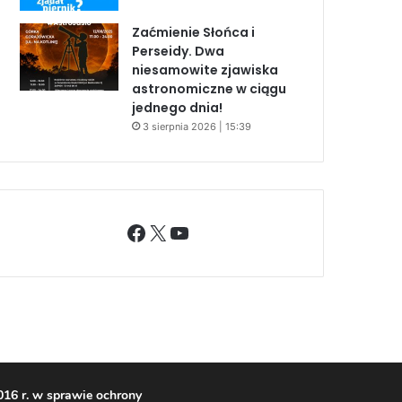
Zaćmienie Słońca i
Perseidy. Dwa
niesamowite zjawiska
astronomiczne w ciągu
jednego dnia!
3 sierpnia 2026 | 15:39
Facebook
X
YouTube
16 r. w sprawie ochrony