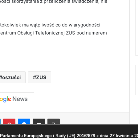
ości skorzystania z przeliczenia świadczenia, nie
 ktokolwiek ma wątpliwość co do wiarygodności
z Centrum Obsługi Telefonicznej ZUS pod numerem
oszuści
ZUS
LinkedIn
Pinterest
Messenger
Share via Email
Print
arlamentu Europejskiego i Rady (UE) 2016/679 z dnia 27 kwietnia 20