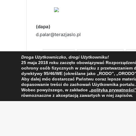
(dapa)
d.palar@terazjaslo.pl
Brzyska
JRG PSP Jasło
Droga Użytkowniczko, drogi Użytkowniku!
25 maja 2018 roku zaczęło obowiązywać Rozporządzenie 
Policja
ochrony osób fizycznych w związku z przetwarzaniem
dyrektywy 95/46/WE (określane jako „RODO”, „ORODO”
Aby dalej móc dostarczać Państwu coraz lepsze materia
dopasowanie treści do zachowań Użytkownika portalu.
Wobec powyższego, w zakładce
„polityka prywatności
równoznaczne z akceptacją zawartych w niej zapisów.
Facebook
X