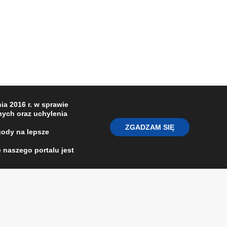
a 2016 r. w sprawie
ych oraz uchylenia
ZGADZAM SIĘ
gody na lepsze
 naszego portalu jest
Ba