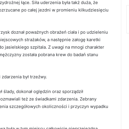
rzydrożnej łące. Siła uderzenia była takż duża, że
rzucane po całej jezdni w promieniu kilkudziesięciu
rzysk doznał poważnych obrażeń ciała i po udzieleniu
ejscowych strażaków, a następnie załogę karetki
 jasielskiego szpitala. Z uwagi na mnogi charakter
 mężczyzny została pobrana krew do badań stanu
 zdarzenia był trzeźwy.
ł ślady, dokonał oględzin oraz sporządził
rozmawiali też ze świadkami zdarzenia. Zebrany
enia szczegółowych okoliczności i przyczyn wypadku
wa była w tym miejscu całkowicie nieprzejezdna.