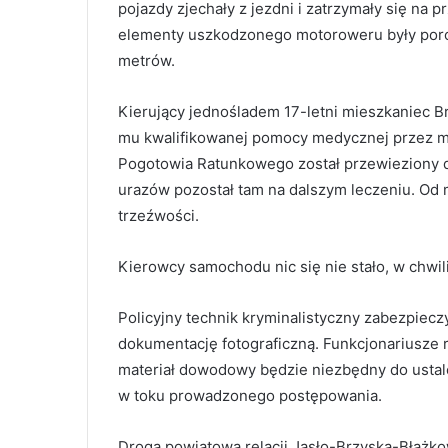
pojazdy zjechały z jezdni i zatrzymały się na p
elementy uszkodzonego motoroweru były poroz
metrów.
Kierujący jednośladem 17-letni mieszkaniec B
mu kwalifikowanej pomocy medycznej przez mi
Pogotowia Ratunkowego został przewieziony do
urazów pozostał tam na dalszym leczeniu. Od
trzeźwości.
Kierowcy samochodu nic się nie stało, w chwili
Policyjny technik kryminalistyczny zabezpieczy
dokumentację fotograficzną. Funkcjonariusze 
materiał dowodowy będzie niezbędny do ustal
w toku prowadzonego postępowania.
Droga powiatowa relacji Jasło-Brzyska-Błażko