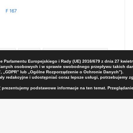
KSRG
OSP
Pogotowie Ratunkowe
Parlamentu Europejskiego i Rady (UE) 2016/679 z dnia 27 kwietni
wypadki i kolizje
 danych osobowych i w sprawie swobodnego przepływu takich dan
, „GDPR” lub „Ogólne Rozporządzenie o Ochronie Danych”).
ły redakcyjne i udostępniać coraz lepsze usługi, potrzebujemy z
”
prezentujemy podstawowe informacje na ten temat. Przeglądanie
LinkedIn
Pinterest
Messenger
Share via Email
Print