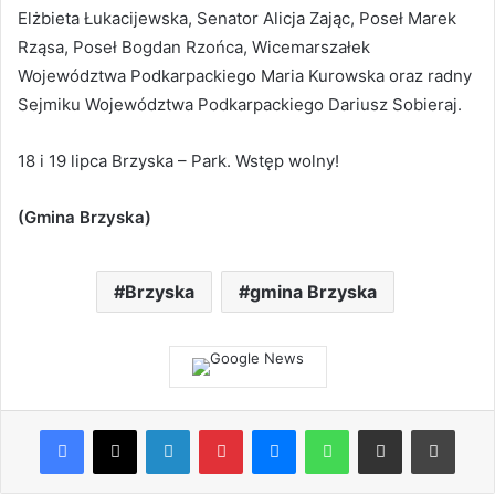
Elżbieta Łukacijewska, Senator Alicja Zając, Poseł Marek
Rząsa, Poseł Bogdan Rzońca, Wicemarszałek
Województwa Podkarpackiego Maria Kurowska oraz radny
Sejmiku Województwa Podkarpackiego Dariusz Sobieraj.
18 i 19 lipca Brzyska – Park. Wstęp wolny!
(Gmina Brzyska)
Brzyska
gmina Brzyska
Facebook
X
LinkedIn
Pinterest
Messenger
WhatsApp
Share via Email
Print