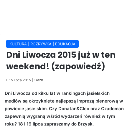
KULTURA | ROZRYWKA | EDUKACJA
Dni Liwocza 2015 już w ten
weekend! (zapowiedź)
15 lipca 2015 | 14:28
Dni Liwocza od kilku lat w rankingach jasielskich
mediów są okrzyknięte najlepszą imprezą plenerową w
powiecie jasielskim. Czy Donatan&Cleo oraz Czadoman
zapewnią wygraną wśród wydarzeń również w tym
roku? 18 i 19 lipca zapraszamy do Brzysk.