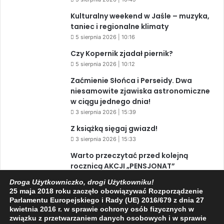
Kulturalny weekend w Jaśle – muzyka,
taniec i regionalne klimaty
5 sierpnia 2026 | 10:16
Czy Kopernik zjadał piernik?
5 sierpnia 2026 | 10:12
Zaćmienie Słońca i Perseidy. Dwa
niesamowite zjawiska astronomiczne
w ciągu jednego dnia!
3 sierpnia 2026 | 15:39
Z książką sięgaj gwiazd!
3 sierpnia 2026 | 15:33
Warto przeczytać przed kolejną
rocznicą AKCJI „PENSJONAT”
1 sierpnia 2026 | 20:34
Droga Użytkowniczko, drogi Użytkowniku!
25 maja 2018 roku zaczęło obowiązywać Rozporządzenie
XIV Jasielski Marsz Wolności
Parlamentu Europejskiego i Rady (UE) 2016/679 z dnia 27
31 lipca 2026 | 11:44
kwietnia 2016 r. w sprawie ochrony osób fizycznych w
związku z przetwarzaniem danych osobowych i w sprawie