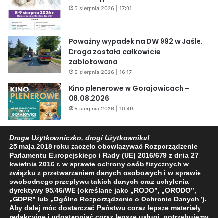
5 sierpnia 2026 | 17:01
Poważny wypadek na DW 992 w Jaśle.
Droga została całkowicie
zablokowana
5 sierpnia 2026 | 16:17
Kino plenerowe w Gorajowicach –
08.08.2026
5 sierpnia 2026 | 10:49
Kulturalny weekend w Jaśle – muzyka,
Droga Użytkowniczko, drogi Użytkowniku!
taniec i regionalne klimaty
25 maja 2018 roku zaczęło obowiązywać Rozporządzenie
5 sierpnia 2026 | 10:16
Parlamentu Europejskiego i Rady (UE) 2016/679 z dnia 27
kwietnia 2016 r. w sprawie ochrony osób fizycznych w
związku z przetwarzaniem danych osobowych i w sprawie
swobodnego przepływu takich danych oraz uchylenia
dyrektywy 95/46/WE (określane jako „RODO”, „ORODO”,
Facebook
X
YouTube
„GDPR” lub „Ogólne Rozporządzenie o Ochronie Danych”).
Aby dalej móc dostarczać Państwu coraz lepsze materiały
redakcyjne i udostępniać coraz lepsze usługi, potrzebujemy