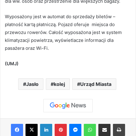
dla ww. osób oraz przestrzenie dla większych bagaży.
Wyposażony jest w automat do sprzedaży biletów –
płatność kartą płatniczą. Pojazd oferuje miejsca do
przewozu rowerów. Całość wyposażona jest w system
klimatyzacji powietrza, wyświetlacze informacji dla
pasażera oraz Wi-Fi.
(UMJ)
Jasło
kolej
Urząd Miasta
Facebook
X
LinkedIn
Pinterest
Messenger
WhatsApp
Share via Email
Print