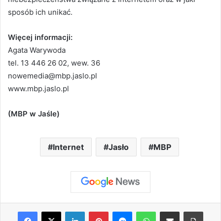
sposób ich unikać.
Więcej informacji:
Agata Warywoda
tel. 13 446 26 02, wew. 36
nowemedia@mbp.jaslo.pl
www.mbp.jaslo.pl
(MBP w Jaśle)
Internet
Jasło
MBP
Facebook
X
LinkedIn
Pinterest
Messenger
WhatsApp
Share via Email
Print