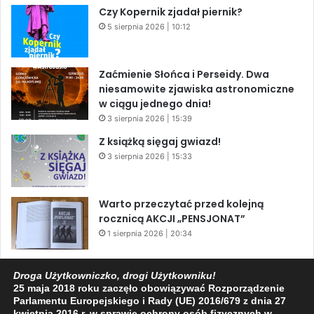
Czy Kopernik zjadał piernik?
5 sierpnia 2026 | 10:12
Zaćmienie Słońca i Perseidy. Dwa
niesamowite zjawiska astronomiczne
w ciągu jednego dnia!
3 sierpnia 2026 | 15:39
Z książką sięgaj gwiazd!
3 sierpnia 2026 | 15:33
Warto przeczytać przed kolejną
rocznicą AKCJI „PENSJONAT”
1 sierpnia 2026 | 20:34
XIV Jasielski Marsz Wolności
Droga Użytkowniczko, drogi Użytkowniku!
31 lipca 2026 | 11:44
25 maja 2018 roku zaczęło obowiązywać Rozporządzenie
Parlamentu Europejskiego i Rady (UE) 2016/679 z dnia 27
kwietnia 2016 r. w sprawie ochrony osób fizycznych w