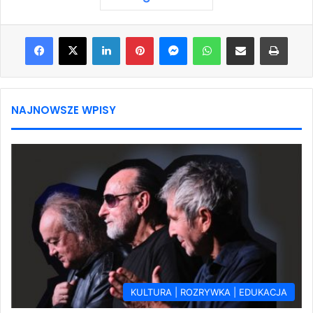
Facebook
X
LinkedIn
Pinterest
Messenger
WhatsApp
Share via Email
Print
NAJNOWSZE WPISY
KULTURA | ROZRYWKA | EDUKACJA