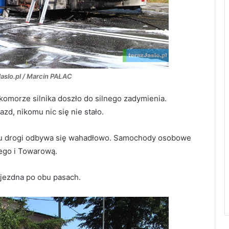
Jaslo.pl / Marcin PAŁAC
komorze silnika doszło do silnego zadymienia.
zd, nikomu nic się nie stało.
ku drogi odbywa się wahadłowo. Samochody osobowe
ego i Towarową.
ejezdna po obu pasach.