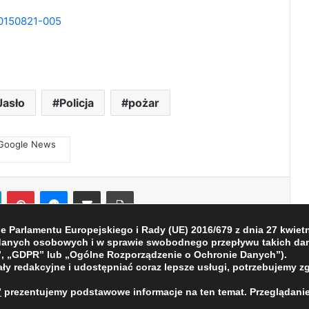
Jasło
Policja
pożar
LinkedIn
Pinterest
Messenger
Share via Email
Print
Parlamentu Europejskiego i Rady (UE) 2016/679 z dnia 27 kwietni
 danych osobowych i w sprawie swobodnego przepływu takich dan
, „GDPR” lub „Ogólne Rozporządzenie o Ochronie Danych”).
ły redakcyjne i udostępniać coraz lepsze usługi, potrzebujemy z
”
prezentujemy podstawowe informacje na ten temat. Przeglądanie