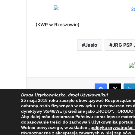
(KWP w Rzeszowie)
Jasło
JRG PSP 
Facebook
X
Droga Użytkowniczko, drogi Użytkowniku!
25 maja 2018 roku zaczęło obowiązywać Rozporządzenie 
ochrony osób fizycznych w związku z przetwarzaniem
dyrektywy 95/46/WE (określane jako „RODO”, „ORODO”
Aby dalej móc dostarczać Państwu coraz lepsze materia
dopasowanie treści do zachowań Użytkownika portalu.
Wobec powyższego, w zakładce
„polityka prywatności
2009 - 2026 © Wszelkie prawa zastrzeżone
równoznaczne z akceptacją zawartych w niej zapisów.