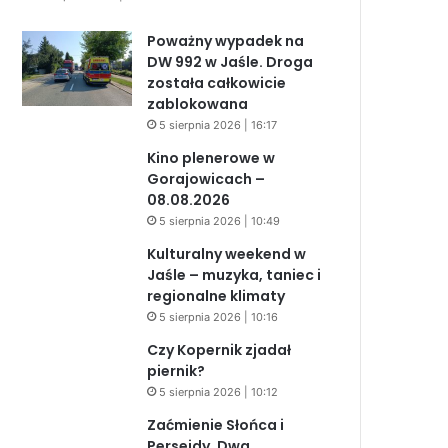
Poważny wypadek na
DW 992 w Jaśle. Droga
została całkowicie
zablokowana
5 sierpnia 2026 | 16:17
Kino plenerowe w
Gorajowicach –
08.08.2026
5 sierpnia 2026 | 10:49
Kulturalny weekend w
Jaśle – muzyka, taniec i
regionalne klimaty
5 sierpnia 2026 | 10:16
Czy Kopernik zjadał
piernik?
5 sierpnia 2026 | 10:12
Zaćmienie Słońca i
Perseidy. Dwa