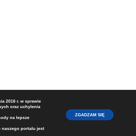
a 2016 r. w sprawie
ych oraz uchylenia
ZGADZAM SIĘ
gody na lepsze
 naszego portalu jest
O NAS
REDAKCJA
POLITYKA PRYWATNOŚCI