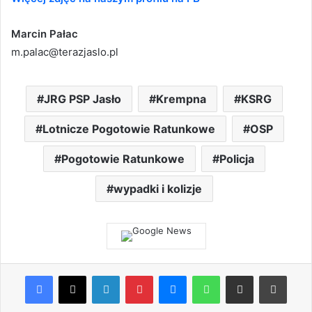
Marcin Pałac
m.palac@terazjaslo.pl
JRG PSP Jasło
Krempna
KSRG
Lotnicze Pogotowie Ratunkowe
OSP
Pogotowie Ratunkowe
Policja
wypadki i kolizje
Facebook
X
LinkedIn
Pinterest
Messenger
WhatsApp
Share via Email
Print