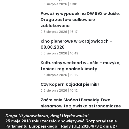
5 sierpnia 2026 | 17:01
Poważny wypadek na DW 992 w Jaśle.
Droga została całkowicie
zablokowana
5 sierpnia 2026 | 16:17
Kino plenerowe w Gorajowicach –
08.08.2026
5 sierpnia 2026 | 10:49
Kulturalny weekend w Jaśle – muzyka,
taniec i regionalne klimaty
5 sierpnia 2026 | 10:16
Czy Kopernik zjadał piernik?
5 sierpnia 2026 | 10:12
Zaćmienie Słońca i Perseidy. Dwa
niesamowite zjawiska astronomiczne
w ciągu jednego dnia!
Droga Użytkowniczko, drogi Użytkowniku!
3 sierpnia 2026 | 15:39
25 maja 2018 roku zaczęło obowiązywać Rozporządzenie
Parlamentu Europejskiego i Rady (UE) 2016/679 z dnia 27