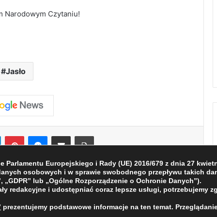
im Narodowym Czytaniu!
Jasło
LinkedIn
Pinterest
Messenger
Share via Email
Print
Parlamentu Europejskiego i Rady (UE) 2016/679 z dnia 27 kwietni
 danych osobowych i w sprawie swobodnego przepływu takich dan
, „GDPR” lub „Ogólne Rozporządzenie o Ochronie Danych”).
ły redakcyjne i udostępniać coraz lepsze usługi, potrzebujemy z
”
prezentujemy podstawowe informacje na ten temat. Przeglądanie