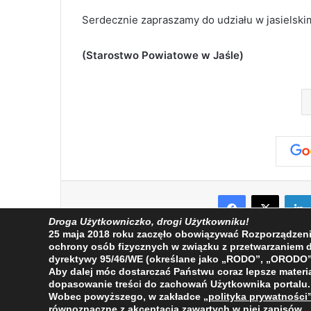
Serdecznie zapraszamy do udziału w jasielsk
(Starostwo Powiatowe w Jaśle)
Facebook
X
Droga Użytkowniczko, drogi Użytkowniku!
25 maja 2018 roku zaczęło obowiązywać Rozporządzenie 
ochrony osób fizycznych w związku z przetwarzaniem
dyrektywy 95/46/WE (określane jako „RODO”, „ORODO”
Aby dalej móc dostarczać Państwu coraz lepsze materia
dopasowanie treści do zachowań Użytkownika portalu.
Wobec powyższego, w zakładce
„polityka prywatności
2009 - 2026 © Wszelkie prawa zastrzeżone
równoznaczne z akceptacją zawartych w niej zapisów.