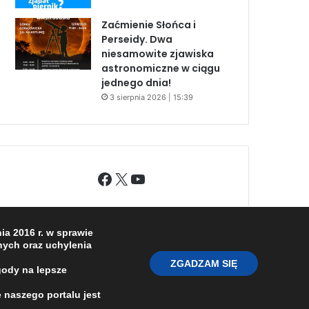
Zaćmienie Słońca i
Perseidy. Dwa
niesamowite zjawiska
astronomiczne w ciągu
jednego dnia!
3 sierpnia 2026 | 15:39
Facebook
X
YouTube
a 2016 r. w sprawie
ych oraz uchylenia
ZGADZAM SIĘ
gody na lepsze
 naszego portalu jest
O NAS
REDAKCJA
POLITYKA PRYWATNOŚCI