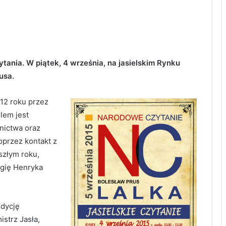
tania. W piątek, 4 września, na jasielskim Rynku
usa.
12 roku przez
lem jest
lnictwa oraz
przez kontakt z
eszłym roku,
ogię Henryka
edycję
istrz Jasła,