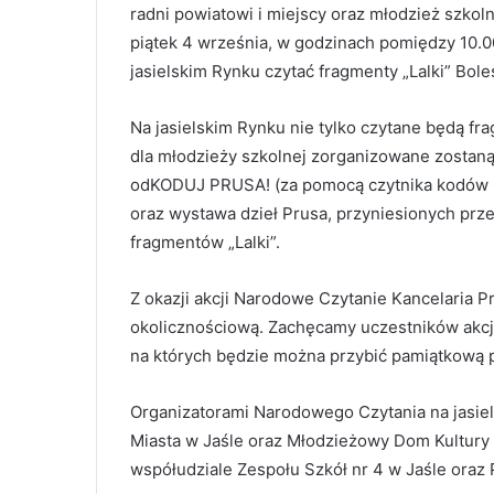
radni powiatowi i miejscy oraz młodzież szkol
piątek 4 września, w godzinach pomiędzy 10.00
jasielskim Rynku czytać fragmenty „Lalki” Bole
Na jasielskim Rynku nie tylko czytane będą fra
dla młodzieży szkolnej zorganizowane zostan
odKODUJ PRUSA! (za pomocą czytnika kodów QR
oraz wystawa dzieł Prusa, przyniesionych prz
fragmentów „Lalki”.
Z okazji akcji Narodowe Czytanie Kancelaria 
okolicznościową. Zachęcamy uczestników akcji
na których będzie można przybić pamiątkową 
Organizatorami Narodowego Czytania na jasie
Miasta w Jaśle oraz Młodzieżowy Dom Kultury i
współudziale Zespołu Szkół nr 4 w Jaśle o