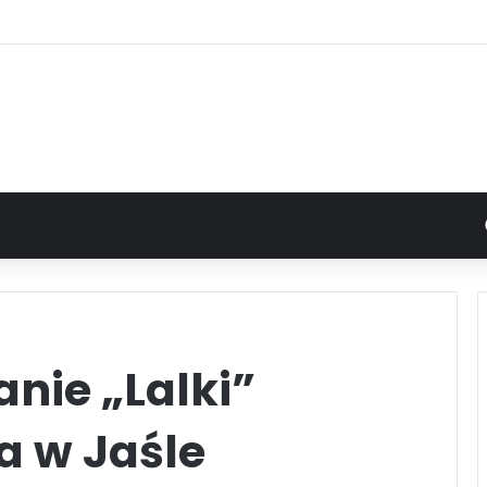
nie „Lalki”
a w Jaśle