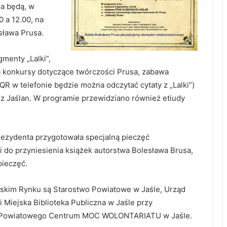
na będą, w
 a 12.00, na
sława Prusa.
gmenty „Lalki”,
ą konkursy dotyczące twórczości Prusa, zabawa
 w telefonie będzie można odczytać cytaty z „Lalki”)
ez Jaślan. W programie przewidziano również etiudy
Prezydenta przygotowała specjalną pieczęć
 do przyniesienia książek autorstwa Bolesława Brusa,
pieczęć.
lskim Rynku są Starostwo Powiatowe w Jaśle, Urząd
 Miejska Biblioteka Publiczna w Jaśle przy
raz Powiatowego Centrum MOC WOLONTARIATU w Jaśle.