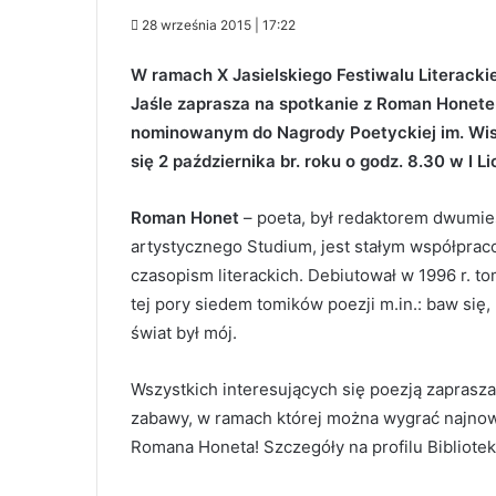
28 września 2015 | 17:22
W ramach X Jasielskiego Festiwalu Literacki
Jaśle zaprasza na spotkanie z Roman Honete
nominowanym do Nagrody Poetyckiej im. Wis
się 2 października br. roku o godz. 8.30 w I
Roman Honet
– poeta, był redaktorem dwumies
artystycznego Studium, jest stałym współprac
czasopism literackich. Debiutował w 1996 r. to
tej pory siedem tomików poezji m.in.: baw się, 
świat był mój.
Wszystkich interesujących się poezją zaprasz
zabawy, w ramach której można wygrać najnow
Romana Honeta! Szczegóły na profilu Bibliotek