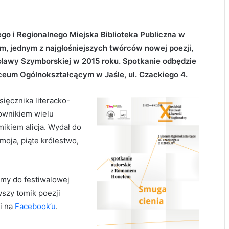
ego i Regionalnego Miejska Biblioteka Publiczna w
m, jednym z najgłośniejszych twórców nowej poezji,
ławy Szymborskiej w 2015 roku. Spotkanie odbędzie
 Liceum Ogólnokształcącym w Jaśle, ul. Czackiego 4.
ięcznika literacko-
ownikiem wielu
mikiem alicja. Wydał do
moja, piąte królestwo,
amy do festiwalowej
szy tomik poezji
i na
Facebook’u
.