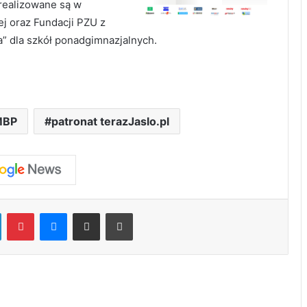
realizowane są w
j oraz Fundacji PZU z
a” dla szkół ponadgimnazjalnych.
MBP
patronat terazJaslo.pl
LinkedIn
Pinterest
Messenger
Share via Email
Print